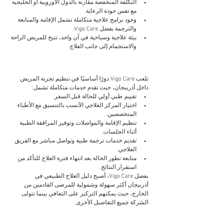
التكلفة المنخفضة مقارنة بالدول الأوروبية أو الخليجية 
مع نفس جودة الرعاية.
وجود برامج علاجية متكاملة تشمل الإقامة والمتابعة 
والترجمة بفضل Vigo Care.
بيئة علاجية وسياحية في آن واحد، تتيح للمريض الراحة 
والاستجمام إلى جانب العلاج.
تلعب Vigo Care دورًا أساسيًا في تنظيم تجربة المريض 
داخل أذربيجان، حيث تقدم خدمات متكاملة تشمل:
تقييم طبي أولي للحالة قبل السفر.
اختيار المركز العلاجي الأنسب بالتنسيق مع الأطباء 
المتخصصين.
تنظيم الإقامة والمواصلات وتوفير المرافقة الطبية 
أثناء الجلسات.
تقديم خدمات ترجمة طبية وتواصل مباشر مع الفريق 
العلاجي.
متابعة تطور الحالة بعد انتهاء فترة العلاج للتأكد من 
استقرار النتائج.
بفضل Vigo Care، أصبح دليل العلاج الطبيعي في 
أذربيجان أكثر سهولة وشمولية للمرضى القادمين من 
الخارج، حيث يمكنهم التركيز على التعافي بينما تتولى 
الشركة جميع التفاصيل الأخرى.