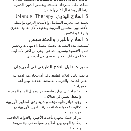
تساعد على استرخاء الأنسجة وتحسين الدورة الدموية، 
بينما البرودة تقلل الألم والانتفاخ.
5. العلاج اليدوي (Manual Therapy)
يعتمد على تحريك المفاصل والأنسجة الرخوة بواسطة 
الأخصائيين لتحسين المرونة وتخفيف آلام العمود الفقري 
والرقبة والكتفين.
6. العلاج بالليزر والمغناطيس
تُستخدم هذه التقنيات الحديثة لتقليل الالتهابات وتحفيز 
تجديد الأنسجة وتسريع التعافي، وهي من أكثر الأساليب 
تطورًا في دليل العلاج الطبيعي في أذربيجان.
مميزات دليل العلاج الطبيعي في أذربيجان
ما يميز دليل العلاج الطبيعي في أذربيجان هو الدمج بين 
العلم الحديث والعوامل الطبيعية العلاجية. ومن أهم 
المميزات:
الاعتماد على موارد طبيعية فريدة مثل المياه المعدنية 
والنفط الطبي في نفتالان.
وجود كوادر طبية مؤهلة ومدربة وفق المعايير الأوروبية.
تكاليف علاجية معتدلة مقارنة بالدول الأوروبية مع 
جودة مماثلة.
مراكز حديثة مجهزة بأحدث الأجهزة والأدوات العلاجية.
إمكانية الجمع بين العلاج والسياحة في بيئة مريحة 
وطبيعية.