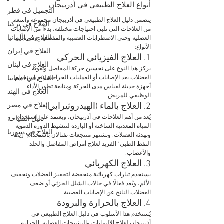
أنواع العلاج الطبيعي في أذربيجان
التجميل في قطر
يتضمن دليل العلاج الطبيعي في أذربيجان مجموعة واسعة 
العلاج في تركيا
من العلاجات التي تلبي احتياجات مختلفة، بدءًا من الإصابات 
العلاج في ألمانيا
العضلية وحتى الاضطرابات العصبية والمفصلية. ومن أبرز 
الأنواع:
العلاج في إيران
1. العلاج الفيزيائي الحركي
العلاج في لبنان
يركز هذا النوع على تحسين حركة المفاصل وتقوية 
العلاج في اسبانيا
العضلات بعد الإصابات أو العمليات الجراحية. يتم استخدام 
أجهزة حديثة لقياس مدى الحركة ومتابعة تطور الأداء 
العلاج في الهند
الوظيفي للمريض.
العلاج في مصر
2. العلاج بالماء (الهيدروثيرابي)
يُعد من أهم العلاجات في أذربيجان، ويعتمد على استخدام 
دليل السياحة
المياه المعدنية الساخنة أو الباردة لتنشيط الدورة الدموية 
العلاج في سوريا
وتهدئة العضلات. وتشتهر منتجعات نفتالان باستخدام "زيت 
النفط الطبي" الفريد لعلاج أمراض المفاصل والجلد 
والأعصاب.
3. العلاج الكهربائي
يستخدم تيارات كهربائية منخفضة لتحفيز العضلات وتخفيف 
الألم، ويُعد فعالًا في حالات الشلل الجزئي أو ضعف 
العضلات الناتج عن الإصابات العصبية.
4. العلاج بالحرارة والبرودة
يُستخدم هذا الأسلوب في دليل العلاج الطبيعي في 
أذربيجان لعلاج الالتهابات والتشنجات العضلية. الحرارة 