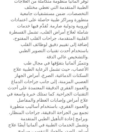
توفّر ألمانيا منظومة متكاملة من العلاجات
الطبية المتقدمة التي تغطي مختلف
التخصصات، ضمن مستشفيات جامعية
متطورة ومراكز طبية حاصلة على اعتمادات
أوروبية ودولية صارمة. تُقدَّم فيها خدمات
شاملة لعلاج أمراض القلب، تشمل القسطرة
القلبية المتقدمة، جراحات القلب المفتوح،
إضافة إلى تقييم دقيق لوظائف القلب
باستخدام أحدث تقنيات التصوير الطبي
والتشخيص عالي الدقة.
وتتميّز ألمانيا بتفوّقها في مجال طب
الأعصاب، حيث تشمل الرعاية الطبية علاج
السكتات الدماغية، الصرع، أمراض الجهاز
العصبي المزمنة، إلى جانب جراحات الدماغ
والعمود الفقري الدقيقة المعتمدة على أحدث
التقنيات الجراحية. كما تمتلك خبرة واسعة في
علاج أمراض وإصابات العظام والمفاصل
والعمود الفقري، باستخدام أساليب متطورة
تجمع بين الجراحة الدقيقة، جراحات المنظار،
وبرامج إعادة التأهيل الطبي المتقدمة.
وتشمل الخدمات الطبية في ألمانيا أيضًا علاج
أمراض الصدر والجهاز التنفسي، وبرامج