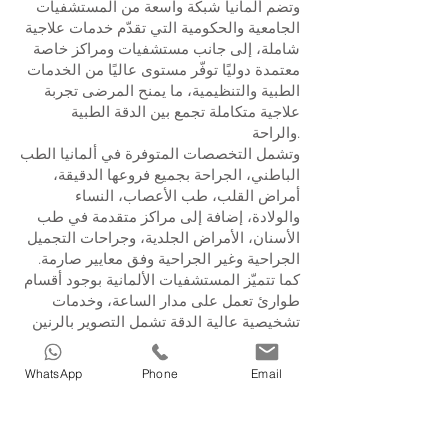
وتضم ألمانيا شبكة واسعة من المستشفيات
الجامعية والحكومية التي تقدّم خدمات علاجية
شاملة، إلى جانب مستشفيات ومراكز خاصة
معتمدة دوليًا توفّر مستوى عاليًا من الخدمات
الطبية والتنظيمية، ما يمنح المرضى تجربة
علاجية متكاملة تجمع بين الدقة الطبية
والراحة.
وتشمل التخصصات المتوفرة في ألمانيا الطب
الباطني، الجراحة بجميع فروعها الدقيقة،
أمراض القلب، طب الأعصاب، النساء
والولادة، إضافة إلى مراكز متقدمة في طب
الأسنان، الأمراض الجلدية، وجراحات التجميل
الجراحية وغير الجراحية وفق معايير صارمة.
كما تتميّز المستشفيات الألمانية بوجود أقسام
طوارئ تعمل على مدار الساعة، وخدمات
تشخيصية عالية الدقة تشمل التصوير بالرنين
المغناطيسي، الأشعة التداخلية، التصوير
الطبقي المحوسب، والمختبرات الطبية
WhatsApp
Phone
Email
المتطورة.
وتعتمد هذه المنظومة الصحية على نظام
رعاية منظم ومتكامل يسهّل وصول المرضى