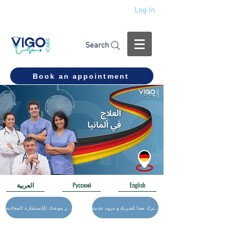
Log In
+994 555 444 910
Search
Book an appointment
English
Русский
العربية
اشترك معنا كشريك و مزود خدمة
احجز موعدك للإستشارة المجانية