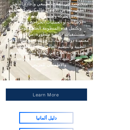
متخصصة في العلاج الطبيعي وإعادة التأهيل
الطبي، تُعد من الأفضل عالميًا، وتركّز على
استعادة الحركة وتحسين جودة الحياة بعد
الإصابات أو العمليات الجراحية المعقّدة.
وتكتمل هذه المنظومة الصحية بوجود
مستشفيات جامعية متطورة، مراكز طبية
معتمدة دوليًا، وعيادات حديثة تجمع بين الدقة
الطبية والتنظيم العالي وجودة الخدمة، ما
يجعل تجربة العلاج في ألمانيا متكاملة، تجمع
بين الرعاية الصحية المتقدمة والراحة
والاطمئنان للمريض.
Learn More
دليل ألمانيا