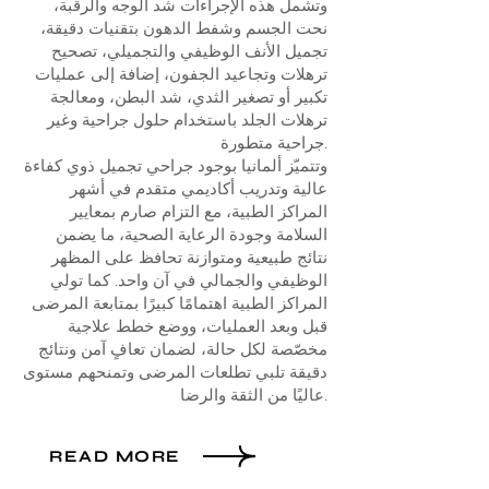
وتشمل هذه الإجراءات شد الوجه والرقبة،
نحت الجسم وشفط الدهون بتقنيات دقيقة،
تجميل الأنف الوظيفي والتجميلي، تصحيح
ترهلات وتجاعيد الجفون، إضافة إلى عمليات
تكبير أو تصغير الثدي، شد البطن، ومعالجة
ترهلات الجلد باستخدام حلول جراحية وغير
جراحية متطورة.
وتتميّز ألمانيا بوجود جراحي تجميل ذوي كفاءة
عالية وتدريب أكاديمي متقدم في أشهر
المراكز الطبية، مع التزام صارم بمعايير
السلامة وجودة الرعاية الصحية، ما يضمن
نتائج طبيعية ومتوازنة تحافظ على المظهر
الوظيفي والجمالي في آن واحد. كما تولي
المراكز الطبية اهتمامًا كبيرًا بمتابعة المرضى
قبل وبعد العمليات، ووضع خطط علاجية
مخصّصة لكل حالة، لضمان تعافٍ آمن ونتائج
دقيقة تلبي تطلعات المرضى وتمنحهم مستوى
عاليًا من الثقة والرضا.
READ MORE