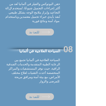
حقن البوتوكس والفيلر في
ألمانيا
تُعد من
أكثر إجراءات التجميل شيوعًا، تُستخدم لإزالة
التجاعيد وإبراز ملامح الوجه بشكل طبيعي.
تُنفذ بأيدي خبراء تجميل معتمدين وباستخدام
مواد آمنة ونتائج فورية.
للمزيد
08
السياحة العلاجية في
ألمانيا
السياحة العلاجية في
ألمانيا
تجمع بين
الرعاية الطبية المتقدمة والخدمات الفندقية
الراقية، حيث توفر المستشفيات والمراكز
المتخصصة أحدث التقنيات لعلاج مختلف
الأمراض، مع بيئة آمنة ومرافق مريحة
للمرضى والزوار.
للمزيد