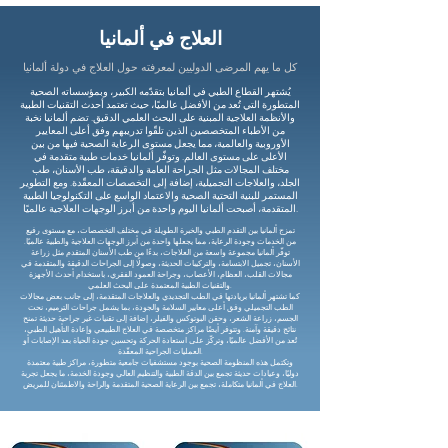
العلاج في ألمانيا
كل ما يهم المرضى الدوليين لمعرفته حول العلاج في دولة ألمانيا
يُشتهر القطاع الطبي في ألمانيا بتقدّمه الكبير، وبمؤسساته الصحية
المتطورة التي تُعد من الأفضل عالميًا، حيث تعتمد أحدث التقنيات الطبية
والأنظمة العلاجية المبنية على البحث العلمي الدقيق. تضم ألمانيا نخبة
من الأطباء المتخصصين الذين تلقّوا تدريبهم وفق أعلى المعايير
الأوروبية والعالمية، مما يجعل مستوى الرعاية الصحية فيها من بين
الأعلى على مستوى العالم. وتوفّر ألمانيا خدمات طبية متقدمة في
مختلف المجالات مثل الجراحة العامة والدقيقة، طب الأسنان، طب
الجلد، والعلاجات التجميلية، إضافة إلى التخصصات المعقّدة. ومع التطوير
المستمر للبنية التحتية الصحية والاعتماد الواسع على التكنولوجيا الطبية
المتقدمة، أصبحت ألمانيا اليوم واحدة من أبرز الوجهات العلاجية عالميًا.
تمزج ألمانيا بين التقدم الطبي والخبرة الطويلة في مختلف التخصصات، مع مستوى رفيع
من الخدمات وجودة الرعاية، مما يجعلها واحدة من أبرز الوجهات العلاجية والطبية عالميًا.
توفّر ألمانيا مجموعة واسعة من العلاجات، بدءًا من طب الأسنان المتقدم مثل زراعة
الأسنان، تجميل الابتسامة، والتركيبات الحديثة، وصولًا إلى الجراحات الدقيقة والمتقدمة في
مجالات القلب، العظام، الأعصاب، وجراحة العمود الفقري، باستخدام أحدث الأجهزة
والتقنيات الطبية المعتمدة على البحث العلمي.
كما تشتهر ألمانيا بريادتها في الطب التجديدي والعلاجات المتقدمة، إلى جانب بعض مجالات
الطب التجميلي وفق أعلى معايير السلامة والجودة، بما يشمل جراحات الترميم، نحت
الجسم، زراعة الشعر، وحقن البوتوكس والفيلر، إضافة إلى تقنيات غير جراحية حديثة تمنح
نتائج دقيقة وآمنة. وتتوفر أيضًا مراكز متخصصة في العلاج الطبيعي وإعادة التأهيل الطبي،
تُعد من الأفضل عالميًا، وتركّز على استعادة الحركة وتحسين جودة الحياة بعد الإصابات أو
العمليات الجراحية المعقّدة.
وتكتمل هذه المنظومة الصحية بوجود مستشفيات جامعية متطورة، مراكز طبية معتمدة
دوليًا، وعيادات حديثة تجمع بين الدقة الطبية والتنظيم العالي وجودة الخدمة، ما يجعل تجربة
العلاج في ألمانيا متكاملة، تجمع بين الرعاية الصحية المتقدمة والراحة والاطمئنان للمريض.