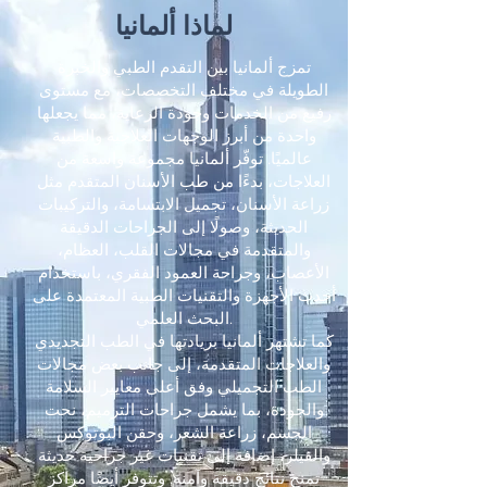
لماذا ألمانيا
تمزج ألمانيا بين التقدم الطبي والخبرة
الطويلة في مختلف التخصصات، مع مستوى
رفيع من الخدمات وجودة الرعاية، مما يجعلها
واحدة من أبرز الوجهات العلاجية والطبية
عالميًا. توفّر ألمانيا مجموعة واسعة من
العلاجات، بدءًا من طب الأسنان المتقدم مثل
زراعة الأسنان، تجميل الابتسامة، والتركيبات
الحديثة، وصولًا إلى الجراحات الدقيقة
والمتقدمة في مجالات القلب، العظام،
الأعصاب، وجراحة العمود الفقري، باستخدام
أحدث الأجهزة والتقنيات الطبية المعتمدة على
البحث العلمي.
كما تشتهر ألمانيا بريادتها في الطب التجديدي
والعلاجات المتقدمة، إلى جانب بعض مجالات
الطب التجميلي وفق أعلى معايير السلامة
والجودة، بما يشمل جراحات الترميم، نحت
الجسم، زراعة الشعر، وحقن البوتوكس
والفيلر، إضافة إلى تقنيات غير جراحية حديثة
تمنح نتائج دقيقة وآمنة. وتتوفر أيضًا مراكز