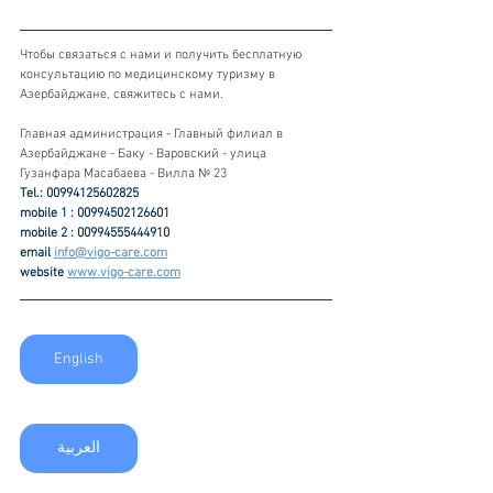
Чтобы связаться с нами и получить бесплатную 
консультацию по медицинскому туризму в 
Азербайджане, свяжитесь с нами.
Главная администрация - Главный филиал в 
Азербайджане - Баку - Варовский - улица 
Гузанфара Масабаева - Вилла № 23
Tel.: 00994125602825
mobile 1 : 00994502126601
mobile 2 : 00994555444910
email 
info@vigo-care.com
website 
www.vigo-care.com
English
العربية