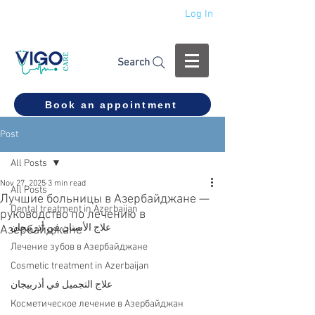
Log In
+994 555 444 910
Search
Book an appointment
Post
All Posts
Nov 27, 2025
3 min read
All Posts
Лучшие больницы в Азербайджане —
Dental treatment in Azerbaijan
руководство по лечению в
علاج الأسنان في أذربيجان
Азербайджане
Лечение зубов в Азербайджане
Cosmetic treatment in Azerbaijan
علاج التجميل في أذربيجان
Косметическое лечение в Азербайджан