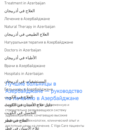
Treatment in Azerbaijan
العلاج في أذربيجان
Лечение в Азербайджане
Natural Therapy in Azerbaijan
العلاج الطبيعي في أذربيجان
Натуральная терапия в Азербайджане
Doctors in Azerbaijan
الأطباء في أذربيجان
Врачи в Азербайджане
Hospitals in Azerbaijan
المستشفيات في اذربيجان
Лучшие больницы в 
Больницы в Азербайджане
Азербайджане — руководство 
العلاج في الكويت
по лечению в Азербайджане
دليل علاج الأسنان في الكويت
Азербайджан предлагает современную и 
стремительно развивающуюся систему 
التجميل في الكويت
здравоохранения, сочетающую высокие 
العلاج في قطر
медицинские технологии, клинический опыт и 
доступные цены на лечение. С Vigo Care пациенты 
علاج الأسنان في قطر