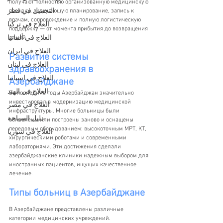
получают полностью организованную медицинскую 
التجميل في قطر
поездку, включающую планирование, запись к 
врачам, сопровождение и полную логистическую 
العلاج في تركيا
поддержку — от момента прибытия до возвращения 
العلاج في ألمانيا
домой.
العلاج في إيران
Развитие системы 
العلاج في لبنان
здравоохранения в 
العلاج في اسبانيا
Азербайджане
العلاج في الهند
За последние годы Азербайджан значительно 
инвестировал в модернизацию медицинской 
العلاج في مصر
инфраструктуры. Многие больницы были 
دليل السياحة
обновлены или построены заново и оснащены 
передовым оборудованием: высокоточным МРТ, КТ, 
العلاج في سوريا
хирургическими роботами и современными 
лабораториями. Эти достижения сделали 
азербайджанские клиники надежным выбором для 
иностранных пациентов, ищущих качественное 
лечение.
Типы больниц в Азербайджане
В Азербайджане представлены различные 
категории медицинских учреждений. 