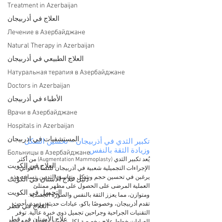
Treatment in Azerbaijan
العلاج في أذربيجان
Лечение в Азербайджане
Natural Therapy in Azerbaijan
العلاج الطبيعي في أذربيجان
Натуральная терапия в Азербайджане
Doctors in Azerbaijan
الأطباء في أذربيجان
Врачи в Азербайджане
Hospitals in Azerbaijan
المستشفيات في اذربيجان
تكبير الثدي في أذربيجان – تحسين الشكل 
وزيادة الثقة بالنفس
Больницы в Азербайджане
يُعد تكبير الثدي (Augmentation Mammoplasty) من أكثر 
العلاج في الكويت
الإجراءات التجميلية شعبية في أذربيجان للنساء اللواتي 
يرغبن في تحسين حجم وشكل وتناسق الثديين. تساعد هذه 
دليل علاج الأسنان في الكويت
العملية المرضى على الحصول على مظهر ممتلئ 
التجميل في الكويت
ومتوازن، مما يعزز الثقة بالنفس والصورة الجسدية.
تقدم أذربيجان، وخصوصًا باكو، عيادات حديثة مزودة بأحدث 
العلاج في قطر
التقنيات الجراحية وجراحين تجميل ذوي خبرة عالية. توفر 
علاج الأسنان في قطر