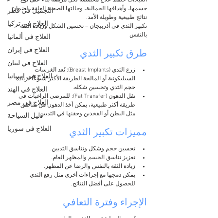
العيادات خطط علاج مخصصة لكل مريضة بناءً على نوع 
جسمها، وأهدافها الجمالية، وحالتها الصحية العامة، لضمان 
التجميل في قطر
نتائج طبيعية وطويلة الأمد.
العلاج في تركيا
تكبير الثدي في أذربيجان – تحسين الشكل وزيادة الثقة 
بالنفس
العلاج في ألمانيا
العلاج في إيران
طرق تكبير الثدي
العلاج في لبنان
زرع الثدي (Breast Implants): تُعد الغرسات 
العلاج في اسبانيا
السيليكونية أو المالحة الطريقة الأكثر شيوعًا لزيادة 
حجم الثدي وتحسين شكله.
العلاج في الهند
نقل الدهون (Fat Transfer): للمرضى الراغبات في 
العلاج في مصر
طريقة أكثر طبيعية، يمكن أخذ الدهون من مناطق 
مثل البطن أو الفخذين وحقنها في الثديين.
دليل السياحة
العلاج في سوريا
مميزات تكبير الثدي
تحسين حجم وشكل وتناسق الثديين.
تعزيز تناسق الجسم والمظهر العام.
زيادة الثقة بالنفس والرضا عن المظهر.
يمكن دمجها مع إجراءات أخرى مثل رفع الثدي 
للحصول على أفضل النتائج.
الإجراء وفترة التعافي