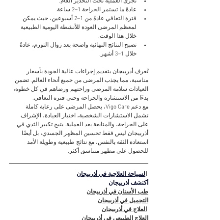
تُجرى العملية تحت التخدير العام.
عادةً ما تستمر الجراحة 1–2 ساعة.
فترة التعافي عادةً من 1–2 أسبوعين، حيث يمكن 
لمعظم المرضى العودة للأنشطة اليومية الطبيعية 
خلال هذا الوقت.
تصبح النتائج النهائية واضحة بعد زوال التورم، عادةً 
خلال 1–3 أشهر.
تُعرف أذربيجان بتقديم إجراءات عالية الجودة بأسعار 
مناسبة، مما يجذب المرضى من جميع أنحاء العالم. تضمن 
العيادات سلامة المرضى وراحتهم ورضاهم في كل خطوة، 
بدءًا من الاستشارة والجراحة وحتى فترة التعافي.
مع دعم Vigo Care، يحصل المرضى على رعاية كاملة 
تشمل الاستشارات الشخصية، اختيار العيادة، الإشراف 
على الجراحة، والمتابعة بعد العملية. يتيح تكبير الثدي في 
أذربيجان ليس فقط تحسين المظهر الجسدي، بل أيضًا 
استعادة الثقة بالنفس، مع نتائج طبيعية وطويلة الأمد 
للحصول على مظهر متناسق أكثر.
 ا
لسياحة العلاجية في أذربيجان
أكتشف أذربيجان
طب الأسنان في أذربيجان
التجميل في أذربيجان
العلاج في أذربيجان
العلاج الطبيعي في أذربيجان