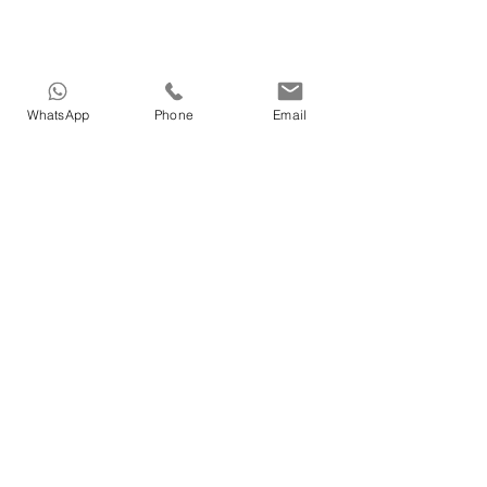
WhatsApp
Phone
Email
HOME
>
Medical tourism in Azerbaijan
>
Dental treatments in Azerbaijan
>
Cosmetic in Azerbaijan
>
Treatment in Azerbaijan
>
Nature Therapy in Azerbaijan
>
Our Doctors in Azerbaijan
>
Our services in Azerbaijan
>
About Vigo Care in Azerbaijan