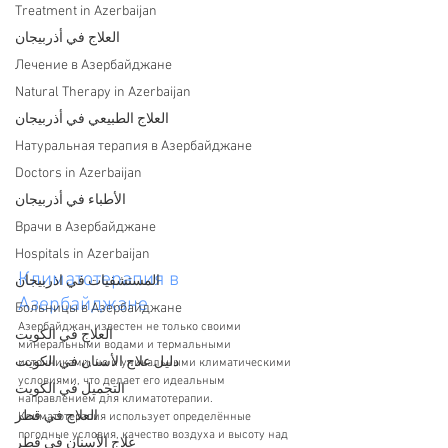
Treatment in Azerbaijan
العلاج في أذربيجان
Лечение в Азербайджане
Natural Therapy in Azerbaijan
العلاج الطبيعي في أذربيجان
Натуральная терапия в Азербайджане
Doctors in Azerbaijan
الأطباء في أذربيجان
Врачи в Азербайджане
Hospitals in Azerbaijan
Климатотерапия в 
المستشفيات في اذربيجان
Азербайджане
Больницы в Азербайджане
Азербайджан известен не только своими 
العلاج في الكويت
минеральными водами и термальными 
دليل علاج الأسنان في الكويت
источниками, но и уникальными климатическими 
условиями, что делает его идеальным 
التجميل في الكويت
направлением для климатотерапии. 
العلاج في قطر
Климатотерапия использует определённые 
погодные условия, качество воздуха и высоту над 
علاج الأسنان في قطر