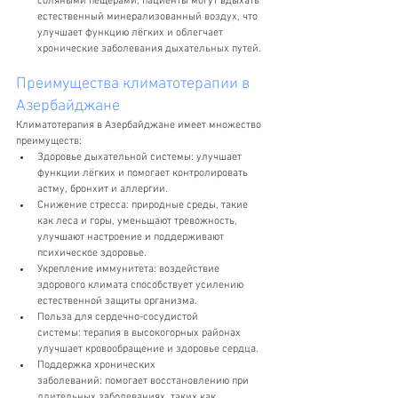
соляными пещерами, пациенты могут вдыхать 
естественный минерализованный воздух, что 
улучшает функцию лёгких и облегчает 
хронические заболевания дыхательных путей.
Преимущества климатотерапии в 
Азербайджане
Климатотерапия в Азербайджане имеет множество 
преимуществ:
Здоровье дыхательной системы: улучшает 
функции лёгких и помогает контролировать 
астму, бронхит и аллергии.
Снижение стресса: природные среды, такие 
как леса и горы, уменьшают тревожность, 
улучшают настроение и поддерживают 
психическое здоровье.
Укрепление иммунитета: воздействие 
здорового климата способствует усилению 
естественной защиты организма.
Польза для сердечно-сосудистой 
системы: терапия в высокогорных районах 
улучшает кровообращение и здоровье сердца.
Поддержка хронических 
заболеваний: помогает восстановлению при 
длительных заболеваниях, таких как 