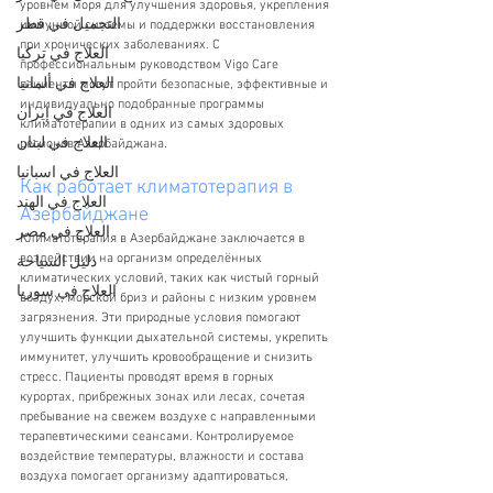
уровнем моря для улучшения здоровья, укрепления 
التجميل في قطر
иммунной системы и поддержки восстановления 
при хронических заболеваниях. С 
العلاج في تركيا
профессиональным руководством Vigo Care 
العلاج في ألمانيا
пациенты могут пройти безопасные, эффективные и 
индивидуально подобранные программы 
العلاج في إيران
климатотерапии в одних из самых здоровых 
العلاج في لبنان
регионов Азербайджана.
العلاج في اسبانيا
Как работает климатотерапия в 
العلاج في الهند
Азербайджане
العلاج في مصر
Климатотерапия в Азербайджане заключается в 
воздействии на организм определённых 
دليل السياحة
климатических условий, таких как чистый горный 
العلاج في سوريا
воздух, морской бриз и районы с низким уровнем 
загрязнения. Эти природные условия помогают 
улучшить функции дыхательной системы, укрепить 
иммунитет, улучшить кровообращение и снизить 
стресс. Пациенты проводят время в горных 
курортах, прибрежных зонах или лесах, сочетая 
пребывание на свежем воздухе с направленными 
терапевтическими сеансами. Контролируемое 
воздействие температуры, влажности и состава 
воздуха помогает организму адаптироваться, 