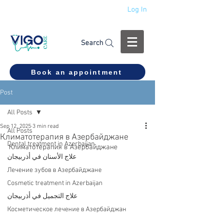
Log In
+994 555 444 910
Search
Book an appointment
Post
All Posts
Sep 12, 2025
3 min read
All Posts
Климатотерапия в Азербайджане
Dental treatment in Azerbaijan
Климатотерапия в Азербайджане
علاج الأسنان في أذربيجان
Лечение зубов в Азербайджане
Cosmetic treatment in Azerbaijan
علاج التجميل في أذربيجان
Косметическое лечение в Азербайджан