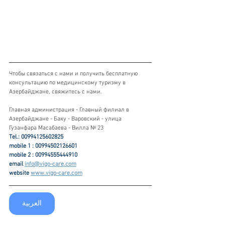
Чтобы связаться с нами и получить бесплатную 
консультацию по медицинскому туризму в 
Азербайджане, свяжитесь с нами.
Главная администрация - Главный филиал в 
Азербайджане - Баку - Варовский - улица 
Гузанфара Масабаева - Вилла № 23
Tel.: 00994125602825
mobile 1 : 00994502126601
mobile 2 : 00994555444910
email 
info@vigo-care.com
website 
www.vigo-care.com
العربية