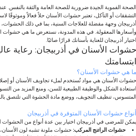
لصحة الفموية الجيدة ضرورية للصحة العامة والثقة بالنفس. عن
لتشققات أو التآكل، تعتبر حشوات الأسنان حلاً فعالاً وموثوقًا 
ذربيجان وجهة مفضلة للعلاجات السنية، بما في ذلك الحشوات، بفض
أسعارها المعقولة. في هذه المدونة، نستعرض ما هي حشوات الأسنا
ختيار أذربيجان للعناية بأسنانك قرارًا صائبًا.
شوات الأسنان في أذربيجان: رعاية عالية
بتسامتك
ا هي حشوات الأسنان؟
شوات الأسنان هي مواد تُستخدم لملء تجاويف الأسنان أو إصلاح
ستعادة الشكل والوظيفة الطبيعية للسن، ومنع المزيد من التسوس
لمتسوس، تنظيف التجويف، ووضع مادة الحشوة التي تلتصق بال
نواع حشوات الأسنان المتوفرة في أذربيجان
مكن للمرضى في أذربيجان اختيار بين عدة أنواع من الحشوات ال
حشوات الراتنج المركب:
 حشوات ملونة تشبه لون الأسنان،