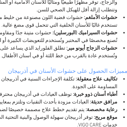
والزجاج، توفر مظهرًا طبيعيًا ومثاليًا للأسنان الأمامية أو ال
وتتطلب إزالة أقل للهيكل الصحي للسن.
حشوات الأملغم:
 حشوات فضية اللون مصنوعة من خليط معا
تستخدم غالبًا للأسنان الخلفية التي تتحمل قوى مضغ عالية.
حشوات السيراميك (البورسلين):
 حشوات متينة جدًا ومقاومة لل
تُصنع مخصصًا في المختبر وتُستخدم للتعويضات الكبيرة أو 
حشوات الزجاج أيونو مير:
 تطلق الفلورايد الذي يساعد على
وتُستخدم عادة بالقرب من خط اللثة أو في أسنان الأطفال.
ميزات الحصول على حشوات الأسنان في أذربيجان
تكاليف علاج معقولة:
 تكلفة الإجراءات السنية في أذربيجان أ
المساومة على الجودة.
أطباء أسنان ذوو خبرة:
 توظف العيادات في أذربيجان محترفي
مرافق حديثة:
 العيادات مزودة بأحدث التقنيات وتلتزم بمعايير
رعاية مخصصة:
 يتم تقديم خطط علاج مصممة خصيصًا لضمان ا
موقع مريح:
 توفر أذربيجان سهولة الوصول والبنية التحتية ال
خدمات VIGO CARE.