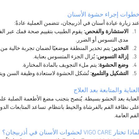
طوات إجراء حشوة الأسنان
ند زيارة عيادة أسنان في أذربيجان، تتضمن العملية عادةً:
الاستشارة والفحص:
 يقوم الطبيب بتقييم صحة فمك عبر الف
مدى التسوس أو الضرر.
التخدير:
 يتم تخدير المنطقة موضعيًا لضمان تجربة خالية من ا
إزالة التسوس:
 يُزال الجزء المتسوس بعناية.
وضع الحشوة:
 يتم ملء التجويف بالمادة المختارة.
التشكيل والتلميع:
 تُشكل الحشوة لاستعادة وظيفة السن ويتم ت
لعناية والمتابعة بعد العلاج
لعناية بعد الحشو بسيطة. يُنصح بتجنب مضغ الأطعمة الصلبة عل
لى نظافة الفم بالفرشاة والخيط بانتظام. تساعد المتابعات ال
لفم العامة.
اذا تختار VIGO CARE لحشوات الأسنان في أذربيجان؟