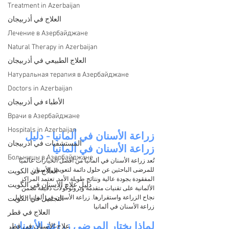
Treatment in Azerbaijan
العلاج في أذربيجان
Лечение в Азербайджане
Natural Therapy in Azerbaijan
العلاج الطبيعي في أذربيجان
Натуральная терапия в Азербайджане
Doctors in Azerbaijan
الأطباء في أذربيجان
Врачи в Азербайджане
Hospitals in Azerbaijan
زراعة الأسنان في ألمانيا - دليل 
المستشفيات في اذربيجان
زراعة الأسنان في ألمانيا
Больницы в Азербайджане
تُعد زراعة الأسنان في ألمانيا من أفضل الخيارات عالميًا 
للمرضى الباحثين عن حلول دائمة لتعويض الأسنان 
العلاج في الكويت
المفقودة بجودة عالية ونتائج طويلة الأمد. تعتمد المراكز 
دليل علاج الأسنان في الكويت
الألمانية على تقنيات متقدمة وبروتوكولات دقيقة تضمن 
نجاح الزراعة واستقرارها. زراعة الأسنان في ألمانيا - دليل 
التجميل في الكويت
زراعة الأسنان في ألمانيا
العلاج في قطر
لماذا يختار المرضى زراعة الأسنان 
علاج الأسنان في قطر