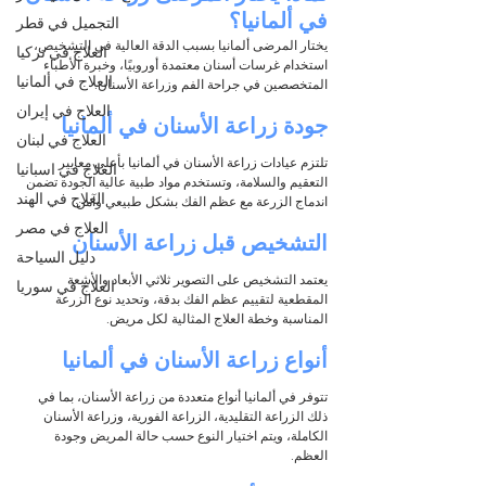
في ألمانيا؟
التجميل في قطر
يختار المرضى ألمانيا بسبب الدقة العالية في التشخيص، 
العلاج في تركيا
استخدام غرسات أسنان معتمدة أوروبيًا، وخبرة الأطباء 
العلاج في ألمانيا
المتخصصين في جراحة الفم وزراعة الأسنان.
العلاج في إيران
جودة زراعة الأسنان في ألمانيا
العلاج في لبنان
تلتزم عيادات زراعة الأسنان في ألمانيا بأعلى معايير 
العلاج في اسبانيا
التعقيم والسلامة، وتستخدم مواد طبية عالية الجودة تضمن 
العلاج في الهند
اندماج الزرعة مع عظم الفك بشكل طبيعي وآمن.
العلاج في مصر
التشخيص قبل زراعة الأسنان
دليل السياحة
يعتمد التشخيص على التصوير ثلاثي الأبعاد والأشعة 
العلاج في سوريا
المقطعية لتقييم عظم الفك بدقة، وتحديد نوع الزرعة 
المناسبة وخطة العلاج المثالية لكل مريض.
أنواع زراعة الأسنان في ألمانيا
تتوفر في ألمانيا أنواع متعددة من زراعة الأسنان، بما في 
ذلك الزراعة التقليدية، الزراعة الفورية، وزراعة الأسنان 
الكاملة، ويتم اختيار النوع حسب حالة المريض وجودة 
العظم.