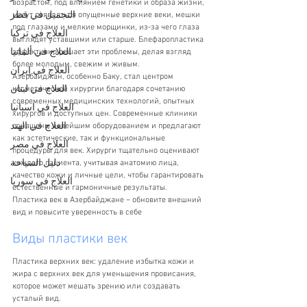
возрастом, под влиянием генетики и образа жизни, 
التجميل في قطر
могут появляться опущенные верхние веки, мешки 
под глазами и мелкие морщинки, из-за чего глаза 
العلاج في تركيا
выглядят уставшими или старше. Блефаропластика 
العلاج في ألمانيا
эффективно решает эти проблемы, делая взгляд 
более молодым, свежим и живым.
العلاج في إيران
Азербайджан, особенно Баку, стал центром 
العلاج في لبنان
косметической хирургии благодаря сочетанию 
современных медицинских технологий, опытных 
العلاج في اسبانيا
хирургов и доступных цен. Современные клиники 
العلاج في الهند
оснащены новейшим оборудованием и предлагают 
как эстетические, так и функциональные 
العلاج في مصر
процедуры для век. Хирурги тщательно оценивают 
دليل السياحة
каждого пациента, учитывая анатомию лица, 
качество кожи и личные цели, чтобы гарантировать 
العلاج في سوريا
естественные и гармоничные результаты.
Пластика век в Азербайджане – обновите внешний 
вид и повысите уверенность в себе
Виды пластики век
Пластика верхних век: удаление избытка кожи и 
жира с верхних век для уменьшения провисания, 
которое может мешать зрению или создавать 
усталый вид.