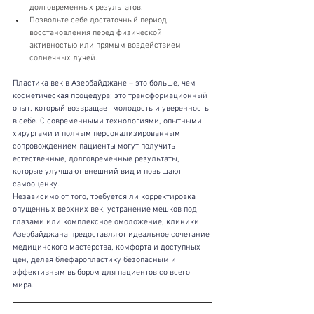
долговременных результатов.
Позвольте себе достаточный период 
восстановления перед физической 
активностью или прямым воздействием 
солнечных лучей.
Пластика век в Азербайджане – это больше, чем 
косметическая процедура; это трансформационный 
опыт, который возвращает молодость и уверенность 
в себе. С современными технологиями, опытными 
хирургами и полным персонализированным 
сопровождением пациенты могут получить 
естественные, долговременные результаты, 
которые улучшают внешний вид и повышают 
самооценку.
Независимо от того, требуется ли корректировка 
опущенных верхних век, устранение мешков под 
глазами или комплексное омоложение, клиники 
Азербайджана предоставляют идеальное сочетание 
медицинского мастерства, комфорта и доступных 
цен, делая блефаропластику безопасным и 
эффективным выбором для пациентов со всего 
мира.