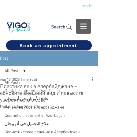
Log In
+994 555 444 910
Search
Book an appointment
Post
All Posts
Aug 15, 2025
3 min read
All Posts
Пластика век в Азербайджане –
Dental treatment in Azerbaijan
обновите внешний вид и повысите
علاج الأسنان في أذربيجان
уверенность в себе
Updated:
Aug 30, 2025
Лечение зубов в Азербайджане
Cosmetic treatment in Azerbaijan
علاج التجميل في أذربيجان
Косметическое лечение в Азербайджан