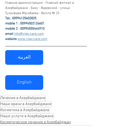
Главная администрация - Главный филиал в 
Азербайджане - Баку - Варовский - улица 
Гузанфара Масабаева - Вилла № 23
Tel.: 00994125602825
mobile 1 : 00994502126601
mobile 2 : 00994555444910
email 
info@vigo-care.com
website 
www.vigo-care.com
العربية
English
Лечение в Азербайджане
Наши врачи в Азербайджане
Косметика в Азербайджане
Наши услуги в Азербайджане
Косметическое лечение в Азербайджан