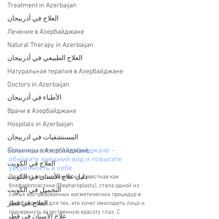
Treatment in Azerbaijan
العلاج في أذربيجان
Лечение в Азербайджане
Natural Therapy in Azerbaijan
العلاج الطبيعي في أذربيجان
Натуральная терапия в Азербайджане
Doctors in Azerbaijan
الأطباء في أذربيجان
Врачи в Азербайджане
Hospitals in Azerbaijan
المستشفيات في اذربيجان
Пластика век в Азербайджане – 
Больницы в Азербайджане
обновите внешний вид и повысите 
العلاج في الكويت
уверенность в себе
دليل علاج الأسنان في الكويت
Пластика век, медицински известная как 
блефаропластика (Blepharoplasty), стала одной из 
التجميل في الكويت
самых востребованных косметических процедур в 
العلاج في قطر
Азербайджане для тех, кто хочет омолодить лицо и 
подчеркнуть естественную красоту глаз. С 
علاج الأسنان في قطر