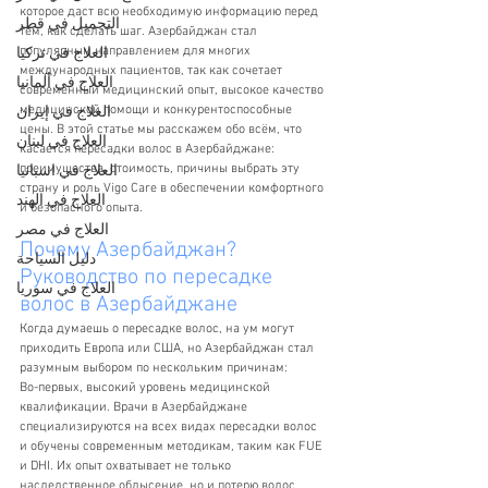
которое даст всю необходимую информацию перед 
التجميل في قطر
тем, как сделать шаг. Азербайджан стал 
популярным направлением для многих 
العلاج في تركيا
международных пациентов, так как сочетает 
العلاج في ألمانيا
современный медицинский опыт, высокое качество 
медицинской помощи и конкурентоспособные 
العلاج في إيران
цены. В этой статье мы расскажем обо всём, что 
العلاج في لبنان
касается пересадки волос в Азербайджане: 
преимущества, стоимость, причины выбрать эту 
العلاج في اسبانيا
страну и роль Vigo Care в обеспечении комфортного 
العلاج في الهند
и безопасного опыта.
العلاج في مصر
Почему Азербайджан? 
دليل السياحة
Руководство по пересадке 
العلاج في سوريا
волос в Азербайджане
Когда думаешь о пересадке волос, на ум могут 
приходить Европа или США, но Азербайджан стал 
разумным выбором по нескольким причинам:
Во-первых, высокий уровень медицинской 
квалификации. Врачи в Азербайджане 
специализируются на всех видах пересадки волос 
и обучены современным методикам, таким как FUE 
и DHI. Их опыт охватывает не только 
наследственное облысение, но и потерю волос 