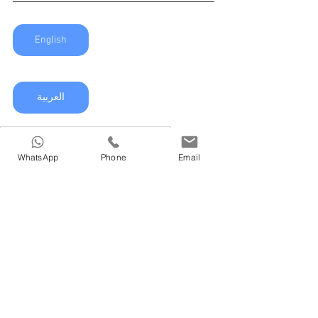
English
العربية
Медицинский туризм в Азербайджане
Лечение в Азербайджане
WhatsApp
Phone
Email
Косметика в Азербайджане
Врачи в Азербайджане
Косметическое лечение в Азербайджан
Лечение в Азербайджане
See All
Recent Posts