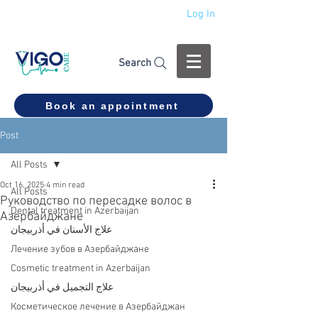
Log In
+994 555 444 910
Search
Book an appointment
Post
All Posts
Oct 16, 2025
4 min read
All Posts
Руководство по пересадке волос в
Dental treatment in Azerbaijan
Азербайджане
علاج الأسنان في أذربيجان
Лечение зубов в Азербайджане
Cosmetic treatment in Azerbaijan
علاج التجميل في أذربيجان
Косметическое лечение в Азербайджан