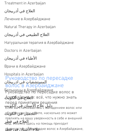
Treatment in Azerbaijan
العلاج في أذربيجان
Лечение в Азербайджане
Natural Therapy in Azerbaijan
العلاج الطبيعي في أذربيجان
Натуральная терапия в Азербайджане
Doctors in Azerbaijan
الأطباء في أذربيجان
Врачи в Азербайджане
Hospitals in Azerbaijan
Руководство по пересадке 
المستشفيات في اذربيجان
волос в Азербайджане
Больницы в Азербайджане
Руководство по пересадке волос в 
Азербайджане: всё, что нужно знать 
العلاج في الكويت
перед принятием решения
دليل علاج الأسنان في الكويت
Если вы сталкиваетесь с выпадением волос или 
облысением, вы знаете, насколько это может 
التجميل في الكويت
повлиять на вашу уверенность в себе и внешний 
العلاج في قطر
вид. Именно здесь на помощь приходит 
руководство по пересадке волос в Азербайджане, 
علاج الأسنان في قطر