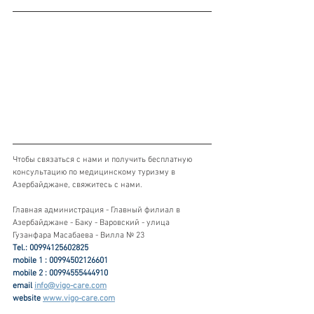
Чтобы связаться с нами и получить бесплатную 
консультацию по медицинскому туризму в 
Азербайджане, свяжитесь с нами.
Главная администрация - Главный филиал в 
Азербайджане - Баку - Варовский - улица 
Гузанфара Масабаева - Вилла № 23
Tel.: 00994125602825
mobile 1 : 00994502126601
mobile 2 : 00994555444910
email 
info@vigo-care.com
website 
www.vigo-care.com