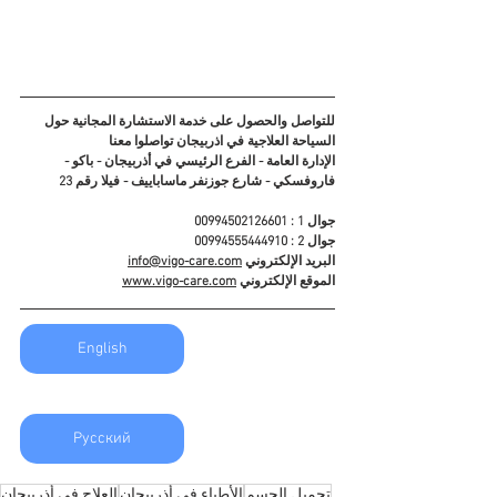
للتواصل والحصول على خدمة الاستشارة المجانية حول 
السياحة العلاجية في اذربيجان تواصلوا معنا
الإدارة العامة - الفرع الرئيسي في أذربيجان - باكو - 
فاروفسكي - شارع جوزنفر ماساباييف - فيلا رقم 23
جوال 1 : 00994502126601
جوال 2 : 00994555444910
البريد الإلكتروني 
info@vigo-care.com
الموقع الإلكتروني 
www.vigo-care.com
English
Русский
تجميل الجسم
الأطباء في أذربيجان
العلاج في أذربيجان