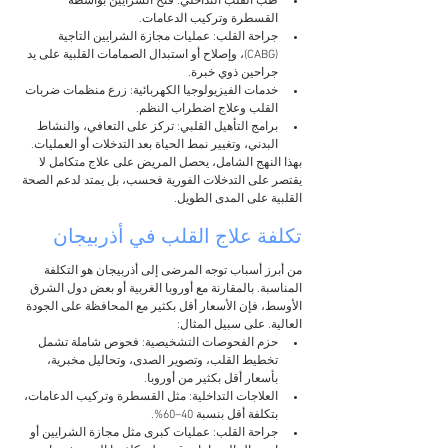
طب القلب التداخلي: فتح الشرايين بواسطة 
القسطرة وتركيب الدعامات.
جراحة القلب: عمليات مجازة الشرايين التاجية 
(CABG)، وإصلاح أو استبدال الصمامات القلبية على يد 
جراحين ذوي خبرة.
خدمات الفيزيولوجيا الكهربائية: زرع منظمات ضربات 
القلب وعلاج اضطراب النظم.
برامج التأهيل القلبي: تركز على التعافي، والنشاط 
البدني، وتغيير نمط الحياة بعد التدخلات أو العمليات.
بهذا النهج الشامل، يحصل المريض على علاج متكامل لا 
يقتصر على التدخلات الفورية فحسب، بل يمتد لدعم الصحة 
القلبية على المدى الطويل.
تكلفة علاج القلب في أذربيجان
من أبرز أسباب توجه المرضى إلى أذربيجان هو التكلفة 
المناسبة. بالمقارنة مع أوروبا الغربية أو بعض دول الشرق 
الأوسط، فإن الأسعار أقل بكثير مع المحافظة على الجودة 
العالية. على سبيل المثال:
حزم الفحوصات التشخيصية: فحوص شاملة تشمل 
تخطيط القلب، وتصوير الصدى، وتحاليل مخبرية، 
بأسعار أقل بكثير من أوروبا.
العلاجات التداخلية: مثل القسطرة وتركيب الدعامات، 
بتكلفة أقل بنسبة 40–60%.
جراحة القلب: عمليات كبرى مثل مجازة الشرايين أو 