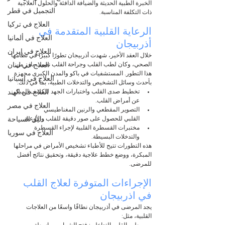
الخبرة الطبية الحديثة والضيافة الدافئة والحلول العلاجية 
التجميل في قطر
ذات التكلفة المناسبة.
العلاج في تركيا
الرعاية القلبية المتقدمة في 
العلاج في ألمانيا
أذربيجان
العلاج في إيران
خلال العقد الأخير، شهدت أذربيجان تطورًا كبيرًا في نظامها 
العلاج في لبنان
الصحي، وكان لطب القلب وجراحة القلب نصيب بارز من 
هذا التطور. المستشفيات في باكو والمدن الكبرى مجهزة 
العلاج في اسبانيا
بأحدث وسائل التشخيص والتدخلات الطبية، بما في ذلك:
العلاج في الهند
تخطيط صدى القلب واختبارات الجهد للكشف المبكر 
عن أمراض القلب.
العلاج في مصر
التصوير المقطعي والرنين المغناطيسي 
دليل السياحة
القلبي للحصول على صور دقيقة للقلب والأوعية.
مختبرات القسطرة القلبية لإجراء القسطرة 
العلاج في سوريا
والتدخلات البسيطة.
هذه التطورات تتيح للأطباء تشخيص الأمراض في مراحلها 
المبكرة، ووضع خطط علاجية دقيقة، وتحقيق نتائج أفضل 
للمرضى.
الإجراءات المتوفرة لعلاج القلب 
في اذربيجان
يجد المرضى في أذربيجان نطاقًا واسعًا من العلاجات 
القلبية، مثل: