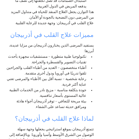
استبدال الصمامات قد تصل تكلفتها إلى نصف ما 
يدفعه المريض في الدول الغربية.
هذا التوازن يجعل العلاج المنقذ للحياة في متناول المزيد 
من المرضى دون التضحية بالجودة أو الأمان.
علاج القلب في أذربيجان: وجهة جديدة للرعاية القلبية
مميزات علاج القلب في أذربيجان
يستفيد المرضى الذين يختارون أذربيجان من مزايا عديدة، 
أبرزها:
تكنولوجيا طبية متطورة – مستشفيات مجهزة بأحدث 
تقنيات التصوير والقسطرة والجراحة.
أطباء متخصصون – العديد من أطباء القلب والجراحين 
تلقوا تدريبًا في أوروبا ودول أخرى متقدمة.
رعاية شخصية – نسبة أقل بين الأطباء والمرضى تعني 
عناية أكثر فردية.
جودة بتكلفة مناسبة – مزيج نادر من الخدمات الطبية 
عالية المستوى بأسعار تنافسية.
بيئة مريحة للتعافي – توفر أذربيجان أجواء هادئة 
ومرافق حديثة تساعد على الشفاء.
لماذا علاج القلب في أذربيجان؟
تتمتع أذربيجان بموقع استراتيجي يجعلها وجهة سهلة 
الوصول من الشرق الأوسط وآسيا وأوروبا. وبالإضافة إلى 