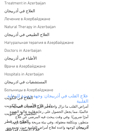
Treatment in Azerbaijan
العلاج في أذربيجان
Лечение в Азербайджане
Natural Therapy in Azerbaijan
العلاج الطبيعي في أذربيجان
Натуральная терапия в Азербайджане
Doctors in Azerbaijan
الأطباء في أذربيجان
Врачи в Азербайджане
Hospitals in Azerbaijan
المستشفيات في اذربيجان
Больницы в Азербайджане
علاج القلب في أذربيجان: وجهة جديدة للرعاية 
العلاج في الكويت
القلبية
دليل علاج الأسنان في الكويت
أمراض القلب ما تزال واحدة من أبرز التحديات الصحية 
عالميًا، مما يجعل الحصول على رعاية قلبية عالية الجودة 
التجميل في الكويت
أمرًا ضروريًا. وفي وقت يبحث فيه المرضى عن علاج 
العلاج في قطر
متطور، وبتكلفة معقولة، وفي بيئة مريحة وداعمة، برزت 
أذربيجان
 كوجهة واعدة لعلاج أمراض القلب، حيث تجمع بين 
علاج الأسنان في قطر