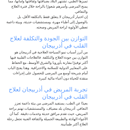
تميزها الطبي، تشتهر البلاد بضيافتها وثقافتها وأمانها، مما 
يمنح المرضى وأسرهم شعورًا بالراحة خلال فترة العلاج 
والتعافي.
إن اختيار أذربيجان لا يتعلق فقط بالتكلفة الأقل، بل 
بالوصول إلى أطباء مهرة، ومستشفيات حديثة، وبيئة داعمة 
تعطي الأولوية لراحة المريض وصحته.
التوازن بين الجودة والتكلفة ل
علاج 
القلب في أذربيجان
من أبرز أسباب نمو السياحة العلاجية في أذربيجان هو 
التوازن بين جودة العلاج والتكلفة. فالعلاجات القلبية فيها 
أكثر توفيرًا مقارنة بأوروبا والشرق الأوسط، مع الحفاظ 
على المعايير الدولية للسلامة والاحترافية. وهذا يفتح الباب 
أمام شريحة أوسع من المرضى للحصول على إجراءات 
منقذة للحياة دون أعباء مالية كبيرة.
تجربة المريض في أذربيجان ل
علاج 
القلب في أذربيجان
بعيدًا عن الطب، يستفيد المرضى من بيئة داعمة تعزز 
التعافي. أذربيجان بلد مضياف، والمستشفيات تهتم براحة 
المريض، حيث تقدم مرافق حديثة وخدمات دقيقة. كما أن 
الأجواء الهادئة والطبيعة الجميلة والثقافة الغنية تجعل رحلة 
العلاج أكثر طمأنينة.