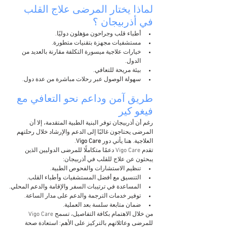
لماذا يختار المرضى 
علاج القلب 
في أذربيجان 
؟
أطباء قلب وجراحون مؤهلون دوليًا.
مستشفيات مجهزة بتقنيات متطورة.
خيارات علاجية ميسورة التكلفة مقارنة بالعديد من 
الدول.
بيئة مريحة للتعافي.
سهولة الوصول عبر رحلات مباشرة من عدة دول.
طريق آمن وداعم نحو التعافي مع 
فيغو كير
رغم أن أذربيجان توفر البنية الطبية المتقدمة، إلا أن 
المرضى يحتاجون غالبًا إلى الدعم والإرشاد خلال رحلتهم 
العلاجية. هنا يأتي دور 
Vigo Care
.
تقدم Vigo Care دعمًا متكاملًا للمرضى الدوليين الذين 
يبحثون عن علاج للقلب في أذربيجان:
تنظيم الاستشارات والفحوص الطبية.
التنسيق مع أفضل المستشفيات وأطباء القلب.
المساعدة في ترتيبات السفر والإقامة والدعم المحلي.
توفير خدمات الترجمة والدعم على مدار الساعة.
ضمان متابعة سلسة بعد العملية.
من خلال الاهتمام بكافة التفاصيل، تسمح Vigo Care 
للمرضى وعائلاتهم بالتركيز على الأهم: استعادة صحة 