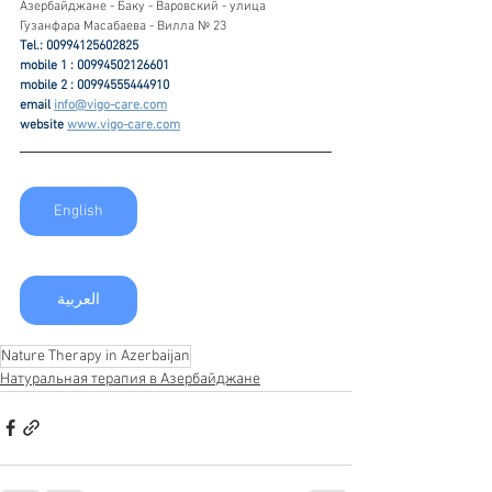
Азербайджане - Баку - Варовский - улица 
Гузанфара Масабаева - Вилла № 23
Tel.: 00994125602825
mobile 1 : 00994502126601
mobile 2 : 00994555444910
email 
info@vigo-care.com
website 
www.vigo-care.com
English
العربية
Nature Therapy in Azerbaijan
Натуральная терапия в Азербайджане