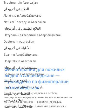
Treatment in Azerbaijan
العلاج في أذربيجان
Лечение в Азербайджане
Natural Therapy in Azerbaijan
العلاج الطبيعي في أذربيجان
Натуральная терапия в Азербайджане
Doctors in Azerbaijan
الأطباء في أذربيجان
Врачи в Азербайджане
Hospitals in Azerbaijan
المستشفيات في اذربيجان
Физиотерапия для пожилых 
Больницы в Азербайджане
людей в Азербайджане — 
العلاج في الكويت
Руководство по физиотерапии 
в Азербайджане
دليل علاج الأسنان في الكويت
Пожилые пациенты нуждаются в особом 
التجميل في الكويت
медицинском подходе, учитывающем естественные 
العلاج في قطر
изменения организма — ослабление мышц, 
проблемы с суставами, снижение равновесия и 
علاج الأسنان في قطر