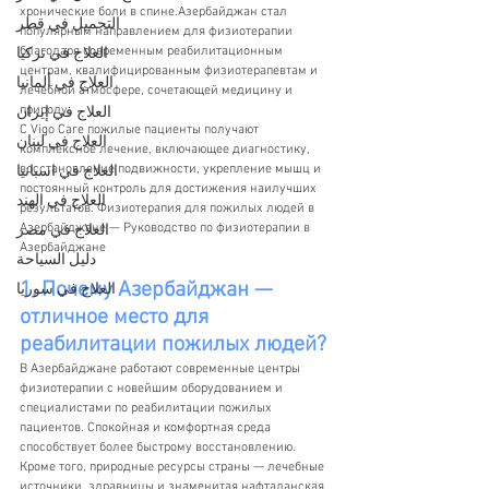
хронические боли в спине.Азербайджан стал 
التجميل في قطر
популярным направлением для физиотерапии 
благодаря современным реабилитационным 
العلاج في تركيا
центрам, квалифицированным физиотерапевтам и 
العلاج في ألمانيا
лечебной атмосфере, сочетающей медицину и 
природу.
العلاج في إيران
С Vigo Care пожилые пациенты получают 
العلاج في لبنان
комплексное лечение, включающее диагностику, 
восстановление подвижности, укрепление мышц и 
العلاج في اسبانيا
постоянный контроль для достижения наилучших 
العلاج في الهند
результатов. Физиотерапия для пожилых людей в 
Азербайджане — Руководство по физиотерапии в 
العلاج في مصر
Азербайджане
دليل السياحة
1. Почему Азербайджан — 
العلاج في سوريا
отличное место для 
реабилитации пожилых людей?
В Азербайджане работают современные центры 
физиотерапии с новейшим оборудованием и 
специалистами по реабилитации пожилых 
пациентов. Спокойная и комфортная среда 
способствует более быстрому восстановлению.
Кроме того, природные ресурсы страны — лечебные 
источники, здравницы и знаменитая нафталанская 