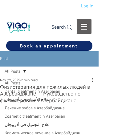
Log In
+994 555 444 910
Search
Book an appointment
Post
All Posts
Nov 29, 2025
2 min read
All Posts
Физиотерапия для пожилых людей в
Dental treatment in Azerbaijan
Азербайджане — Руководство по
علاج الأسنان في أذربيجان
физиотерапии в Азербайджане
Лечение зубов в Азербайджане
Cosmetic treatment in Azerbaijan
علاج التجميل في أذربيجان
Косметическое лечение в Азербайджан