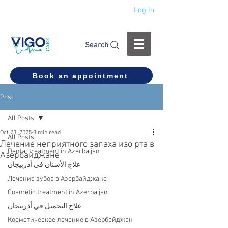
Log In
+994 555 444 910
Search
Book an appointment
Post
All Posts
Oct 23, 2025
3 min read
All Posts
Лечение неприятного запаха изо рта в
Dental treatment in Azerbaijan
Азербайджане
علاج الأسنان في أذربيجان
Лечение зубов в Азербайджане
Cosmetic treatment in Azerbaijan
علاج التجميل في أذربيجان
Косметическое лечение в Азербайджан