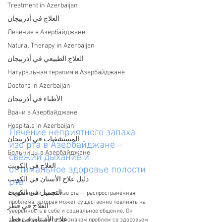
Treatment in Azerbaijan
العلاج في أذربيجان
Лечение в Азербайджане
Natural Therapy in Azerbaijan
العلاج الطبيعي في أذربيجان
Натуральная терапия в Азербайджане
Doctors in Azerbaijan
الأطباء في أذربيجان
Врачи в Азербайджане
Hospitals in Azerbaijan
Лечение неприятного запаха 
المستشفيات في اذربيجان
изо рта в Азербайджане – 
Больницы в Азербайджане
свежий дыхание и 
العلاج في الكويت
оптимальное здоровье полости 
دليل علاج الأسنان في الكويت
рта
التجميل في الكويت
Неприятный запах изо рта — распространённая 
проблема, которая может существенно повлиять на 
العلاج في قطر
уверенность в себе и социальное общение. Он 
علاج الأسنان في قطر
также может быть признаком проблем со здоровьем 