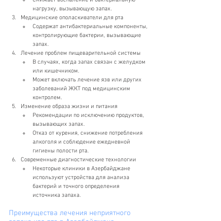
Снижает воспаление и бактериальную 
нагрузку, вызывающую запах.
Медицинские ополаскиватели для рта
Содержат антибактериальные компоненты, 
контролирующие бактерии, вызывающие 
запах.
Лечение проблем пищеварительной системы
В случаях, когда запах связан с желудком 
или кишечником.
Может включать лечение язв или других 
заболеваний ЖКТ под медицинским 
контролем.
Изменение образа жизни и питания
Рекомендации по исключению продуктов, 
вызывающих запах.
Отказ от курения, снижение потребления 
алкоголя и соблюдение ежедневной 
гигиены полости рта.
Современные диагностические технологии
Некоторые клиники в Азербайджане 
используют устройства для анализа 
бактерий и точного определения 
источника запаха.
Преимущества лечения неприятного 