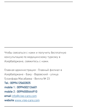
Чтобы связаться с нами и получить бесплатную 
консультацию по медицинскому туризму в 
Азербайджане, свяжитесь с нами.
Главная администрация - Главный филиал в 
Азербайджане - Баку - Варовский - улица 
Гузанфара Масабаева - Вилла № 23
Tel.: 00994125602825
mobile 1 : 00994502126601
mobile 2 : 00994555444910
email 
info@vigo-care.com
website 
www.vigo-care.com