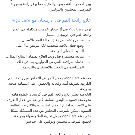
بين الفحص، التشخيص، والعلاج، مما يوفر راحة وسهولة 
للمرضى المحليين والدوليين.
علاج رائحة الفم في أذربيجان مع Vigo Care
توفر Vigo Care في أذربيجان خدمات متكاملة في علاج 
رائحة الفم في أذربيجان، تشمل:
فحص وتشخيص دقيق لحالة الفم والأسنان.
وضع خطة علاجية شخصية لكل مريض بناءً على 
السبب الفعلي للرائحة.
متابعة مستمرة قبل وبعد العلاج لضمان النتائج المثلى.
خدمات مرافقة للمرضى الدوليين، بما في ذلك 
المساعدة في الحجز والاستقبال والترجمة.
مع دعم Vigo Care، يمكن للمريض التخلص من رائحة الفم 
الكريهة بطريقة آمنة وفعالة والحصول على ابتسامة صحية 
ومريحة.
الخلاصة:يعتبر علاج رائحة الفم في أذربيجان خطوة هامة 
نحو صحة فموية مثالية وابتسامة أكثر ثقة. من خلال التعرف 
على الأسباب، اختيار العلاج المناسب، والالتزام بالنظافة 
الفموية، يمكن للمرضى التخلص من هذه المشكلة بشكل 
دائم. دعم Vigo Care يجعل تجربة العلاج سهلة ومريحة 
لجميع المرضى، محليين ودوليين على حد سواء.