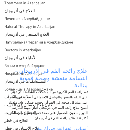
Treatment in Azerbaijan
العلاج في أذربيجان
Лечение в Азербайджане
Natural Therapy in Azerbaijan
العلاج الطبيعي في أذربيجان
Натуральная терапия в Азербайджане
Doctors in Azerbaijan
الأطباء في أذربيجان
Врачи в Азербайджане
علاج رائحة الفم في أذربيجان – 
Hospitals in Azerbaijan
ابتسامة منعشة وصحة فموية 
المستشفيات في اذربيجان
مثالية
Больницы в Азербайджане
تعد رائحة الفم الكريهة من المشكلات الشائعة التي تؤثر 
العلاج في الكويت
على الثقة بالنفس والتواصل الاجتماعي، وقد تكون مؤشراً 
على مشاكل صحية في الفم أو الجسم بشكل عام. ولذلك 
دليل علاج الأسنان في الكويت
أصبح علاج رائحة الفم في أذربيجان خيارًا مهمًا للمرضى 
التجميل في الكويت
الذين يسعون للحصول على صحة فموية مثالية وابتسامة 
أكثر ثقة. علاج رائحة الفم في أذربيجان
العلاج في قطر
علاج الأسنان في قطر
أسباب رائحة الفم في أذربيجان