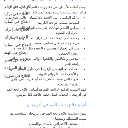
التجميل في قطر
يوضح أطباء الأسنان في علاج رائحة الفم في أذربيجان أن 
هناك عدة أسباب رئيسية لهذه المشكلة، منها:
العلاج في تركيا
تراكم البكتيريا على الأسنان واللسان، والتي تنتج مواد 
العلاج في ألمانيا
كيميائية تسبب الرائحة الكريهة.
أمراض اللثة والتهابات الفم مثل التهاب اللثة أو 
العلاج في إيران
الخراجات السنية.
العلاج في لبنان
جفاف الفم نتيجة انخفاض إفراز اللعاب، وهو ما يقلل 
من قدرة الفم على تنظيف نفسه.
العلاج في اسبانيا
مشاكل الجهاز الهضمي أو المعدة مثل القرحة أو 
العلاج في الهند
ارتجاع الحمض.
التدخين والكافيين والكحول، والتي تؤدي إلى تفاقم 
العلاج في مصر
رائحة الفم.
دليل السياحة
العادات الغذائية مثل الإفراط في تناول البصل، الثوم، 
أو الأطعمة ذات الروائح القوية.
العلاج في سوريا
الأدوية التي تسبب جفاف الفم أو تغيرات في توازن 
الفلورا الطبيعية.
فهم السبب الدقيق لرائحة الفم هو أساس علاج رائحة الفم 
في أذربيجان لتحديد أفضل خطة علاجية لكل مريض.
أنواع علاج رائحة الفم في أذربيجان
تتنوع أساليب علاج رائحة الفم في أذربيجان لتتناسب مع 
سبب المشكلة وشدتها:
التنظيف الاحترافي للأسنان واللسان