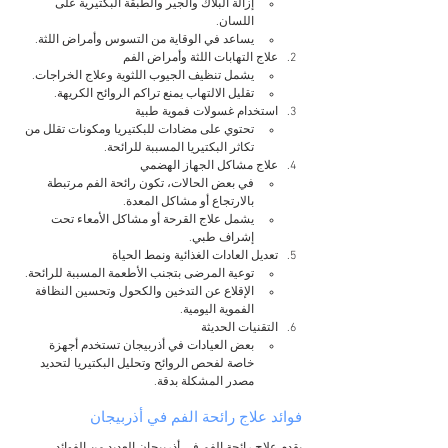
إزالة البلاك والجير والطبقة البكتيرية على 
اللسان.
يساعد في الوقاية من التسوس وأمراض اللثة.
علاج التهابات اللثة وأمراض الفم
يشمل تنظيف الجيوب اللثوية وعلاج الخراجات.
تقليل الالتهاب يمنع تراكم الروائح الكريهة.
استخدام غسولات فموية طبية
تحتوي على مضادات للبكتيريا ومكونات تقلل من 
تكاثر البكتيريا المسببة للرائحة.
علاج مشاكل الجهاز الهضمي
في بعض الحالات، تكون رائحة الفم مرتبطة 
بالارتجاع أو مشاكل المعدة.
يشمل علاج القرحة أو مشاكل الأمعاء تحت 
إشراف طبي.
تعديل العادات الغذائية ونمط الحياة
توعية المرضى بتجنب الأطعمة المسببة للرائحة.
الإقلاع عن التدخين والكحول وتحسين النظافة 
الفموية اليومية.
التقنيات الحديثة
بعض العيادات في أذربيجان تستخدم أجهزة 
خاصة لفحص الروائح وتحليل البكتيريا لتحديد 
مصدر المشكلة بدقة.
فوائد علاج رائحة الفم في أذربيجان