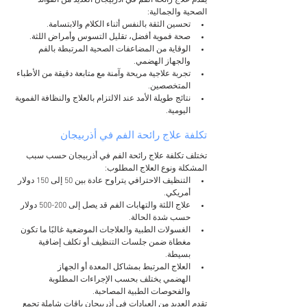
يقدم علاج رائحة الفم في أذربيجان العديد من الفوائد 
الصحية والجمالية:
تحسين الثقة بالنفس أثناء الكلام والابتسامة.
صحة فموية أفضل، تقليل التسوس وأمراض اللثة.
الوقاية من المضاعفات الصحية المرتبطة بالفم 
والجهاز الهضمي.
تجربة علاجية مريحة وآمنة مع متابعة دقيقة من الأطباء 
المتخصصين.
نتائج طويلة الأمد عند الالتزام بالعلاج والنظافة الفموية 
اليومية.
تكلفة علاج رائحة الفم في أذربيجان
تختلف تكلفة علاج رائحة الفم في أذربيجان حسب سبب 
المشكلة ونوع العلاج المطلوب:
التنظيف الاحترافي يتراوح عادة بين 50 إلى 150 دولار 
أمريكي.
علاج اللثة والتهابات الفم قد يصل إلى 200-500 دولار 
حسب شدة الحالة.
الغسولات الطبية والعلاجات الموضعية غالبًا ما تكون 
مغطاة ضمن جلسات التنظيف أو تكلف إضافية 
بسيطة.
العلاج المرتبط بمشاكل المعدة أو الجهاز 
الهضمي يختلف بحسب الإجراءات المطلوبة 
والفحوصات الطبية المصاحبة.
تقدم العديد من العيادات في أذربيجان باقات شاملة تجمع 