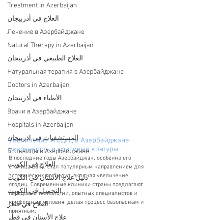
Treatment in Azerbaijan
العلاج في أذربيجان
Лечение в Азербайджане
Natural Therapy in Azerbaijan
العلاج الطبيعي في أذربيجان
Натуральная терапия в Азербайджане
Doctors in Azerbaijan
الأطباء في أذربيجان
Врачи в Азербайджане
Hospitals in Azerbaijan
المستشفيات في اذربيجان
Увеличение ягодиц в Азербайджане: 
уверенность и красивые контуры
Больницы в Азербайджане
В последние годы Азербайджан, особенно его 
العلاج في الكويت
столица Баку, стал популярным направлением для 
эстетических процедур, включая увеличение 
دليل علاج الأسنان في الكويت
ягодиц. Современные клиники страны предлагают 
التجميل في الكويت
передовые технологии, опытных специалистов и 
комфортные условия, делая процесс безопасным и 
العلاج في قطر
приятным.
علاج الأسنان في قطر