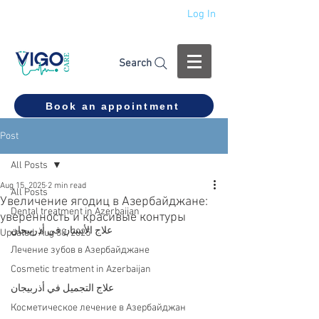
Log In
+994 555 444 910
Search
Book an appointment
Post
All Posts
Aug 15, 2025
2 min read
All Posts
Увеличение ягодиц в Азербайджане:
Dental treatment in Azerbaijan
уверенность и красивые контуры
علاج الأسنان في أذربيجان
Updated:
Aug 30, 2025
Лечение зубов в Азербайджане
Cosmetic treatment in Azerbaijan
علاج التجميل في أذربيجان
Косметическое лечение в Азербайджан