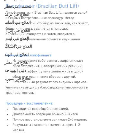
Липофилинг (Brazilian Butt Lift)
التجميل في قطر
Липофилинг, или Brazilian Butt Lift, является одной 
العلاج في تركيا
из самых востребованных процедур. Метод 
العلاج في ألمانيا
заключается в том, что жир из таких зон, как живот, 
бедра или спина, удаляется с помощью 
العلاج في إيران
липосакции, очищается и затем вводится в 
العلاج في لبنان
ягодицы для увеличения объема и улучшения 
формы.
العلاج في اسبانيا
العلاج في الهند
Преимущества липофилинга:
Использование собственного жира снижает 
العلاج في مصر
риск отторжения и аллергических реакций.
دليل السياحة
Двойной эффект: уменьшение жира в одной 
области и увеличение объема в другой.
العلاج في سوريا
Естественный результат без видимых шрамов.
Увеличение ягодиц в Азербайджане: уверенность и 
красивые контуры
Процедура и восстановление:
Проводится под общей анестезией.
Длительность операции обычно 2–3 часа.
Полное восстановление занимает 2–3 недели.
Результаты становятся заметны через 1–2 
месяца.