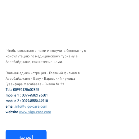
 Чтобы связаться с нами и получить бесплатную 
консультацию по медицинскому туризму в 
Азербайджане, свяжитесь с нами.
Главная администрация - Главный филиал в 
Азербайджане - Баку - Варовский - улица 
Гузанфара Масабаева - Вилла № 23
Tel.: 00994125602825
mobile 1 : 00994502126601
mobile 2 : 00994555444910
email 
info@vigo-care.com
website 
www.vigo-care.com
العربية