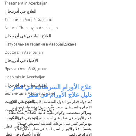
Treatment in Azerbaijan
العلاج في أذربيجان
Лечение в Азербайджане
Natural Therapy in Azerbaijan
العلاج الطبيعي في أذربيجان
Натуральная терапия в Азербайджане
Doctors in Azerbaijan
الأطباء في أذربيجان
Врачи в Азербайджане
Hospitals in Azerbaijan
المستشفيات في اذربيجان
علاج الأورام السرطانية في قطر - 
Больницы в Азербайджане
دليل علاج الأورام في قطر
العلاج في الكويت
تُعد دولة قطر من الدول المتقدمة إقليميًا في مجال علاج 
الأورام والسرطان، حيث وفّرت بنية تحتية طبية قوية، 
دليل علاج الأسنان في الكويت
ومراكز متخصصة، وكوادر طبية عالية الكفاءة. يعتمد نظام 
التجميل في الكويت
علاج الأورام في قطر على أحدث البروتوكولات العالمية، 
مع تركيز كبير على الرعاية الشاملة للمريض جسديًا 
العلاج في قطر
ونفسيًا. علاج الأورام السرطانية في قطر - دليل علاج 
علاج الأسنان في قطر
الأورام في قطر