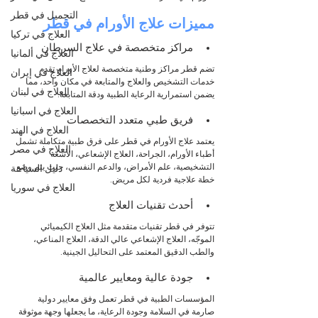
التجميل في قطر
مميزات علاج الأورام في قطر
العلاج في تركيا
مراكز متخصصة في علاج السرطان
العلاج في ألمانيا
تضم قطر مراكز وطنية متخصصة لعلاج الأورام تقدم 
العلاج في إيران
خدمات التشخيص والعلاج والمتابعة في مكان واحد، مما 
العلاج في لبنان
يضمن استمرارية الرعاية الطبية ودقة المتابعة.
العلاج في اسبانيا
فريق طبي متعدد التخصصات
العلاج في الهند
يعتمد علاج الأورام في قطر على فرق طبية متكاملة تشمل 
العلاج في مصر
أطباء الأورام، الجراحة، العلاج الإشعاعي، الأشعة 
التشخيصية، علم الأمراض، والدعم النفسي، حيث يتم وضع 
دليل السياحة
خطة علاجية فردية لكل مريض.
العلاج في سوريا
أحدث تقنيات العلاج
تتوفر في قطر تقنيات متقدمة مثل العلاج الكيميائي 
الموجّه، العلاج الإشعاعي عالي الدقة، العلاج المناعي، 
والطب الدقيق المعتمد على التحاليل الجينية.
جودة عالية ومعايير عالمية
المؤسسات الطبية في قطر تعمل وفق معايير دولية 
صارمة في السلامة وجودة الرعاية، ما يجعلها وجهة موثوقة 