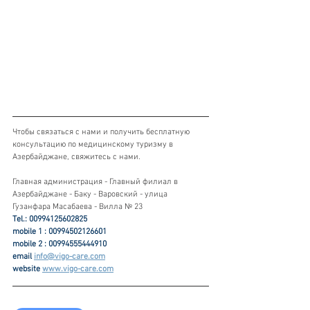
Чтобы связаться с нами и получить бесплатную 
консультацию по медицинскому туризму в 
Азербайджане, свяжитесь с нами.
Главная администрация - Главный филиал в 
Азербайджане - Баку - Варовский - улица 
Гузанфара Масабаева - Вилла № 23
Tel.: 00994125602825
mobile 1 : 00994502126601
mobile 2 : 00994555444910
email 
info@vigo-care.com
website 
www.vigo-care.com