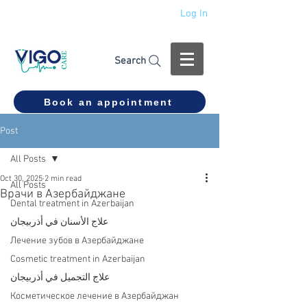
Log In
+994 555 444 910
Search
Book an appointment
Post
All Posts
Oct 30, 2025
2 min read
All Posts
Врачи в Азербайджане
Dental treatment in Azerbaijan
علاج الأسنان في أذربيجان
Лечение зубов в Азербайджане
Cosmetic treatment in Azerbaijan
علاج التجميل في أذربيجان
Косметическое лечение в Азербайджан