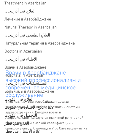
Treatment in Azerbaijan
العلاج في أذربيجان
Лечение в Азербайджане
Natural Therapy in Azerbaijan
العلاج الطبيعي في أذربيجان
Натуральная терапия в Азербайджане
Doctors in Azerbaijan
الأطباء في أذربيجان
Врачи в Азербайджане
Врачи в Азербайджане – 
Hospitals in Azerbaijan
высокий профессионализм и 
المستشفيات في اذربيجان
современное медицинское 
Больницы в Азербайджане
обслуживание
العلاج في الكويت
В последние годы Азербайджан сделал 
دليل علاج الأسنان في الكويت
значительный шаг вперёд в развитии системы 
здравоохранения. Сегодня врачи в 
التجميل في الكويت
Азербайджане пользуются отличной репутацией 
العلاج في قطر
благодаря своей высокой квалификации и 
большому опыту. С помощью Vigo Care пациенты из 
علاج الأسنان في قطر