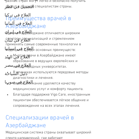
разных стран могут легко и безопасно получить 
التجميل في قطر
доступ к лучшим специалистам страны.
العلاج في تركيا
Преимущества врачей в 
العلاج في ألمانيا
Азербайджане
العلاج في إيران
Врачи в Азербайджане отличаются широким 
спектром специализаций и стремлением 
العلاج في لبنان
применять самые современные технологии в 
العلاج في اسبانيا
медицине. Среди основных преимуществ:
Многие врачи в Азербайджане имеют 
العلاج في الهند
образование в ведущих европейских и 
العلاج في مصر
международных университетах.
В клиниках используются передовые методы 
دليل السياحة
диагностики и лечения.
العلاج في سوريا
Особое внимание уделяется качеству 
медицинских услуг и комфорту пациента.
Благодаря поддержке Vigo Care, иностранным 
пациентам обеспечивается лёгкое общение и 
сопровождение на всех этапах лечения.
Специализации врачей в 
Азербайджане
Медицинская система страны охватывает широкий 
спектр направлений, где работают 