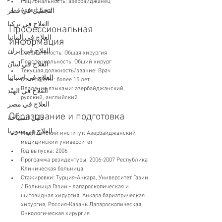
Национальность: азербайджанец
التجميل في قطر
Адрес: Баку
العلاج في تركيا
Профессиональная 
العلاج في ألمانيا
информация
العلاج في إيران
Специальность: Общая хирургия
Подспециальность: Общий хирург
العلاج في لبنان
Текущая должность/звание: Врач
العلاج في اسبانيا
Опыт работы: более 15 лет
Владение языками: азербайджанский, 
العلاج في الهند
русский, английский
العلاج في مصر
Образование и подготовка
دليل السياحة
العلاج في سوريا
Медицинский институт: Азербайджанский 
медицинский университет
Год выпуска: 2006
Программа резидентуры: 2006-2007 Республика 
Клиническая больница
Стажировки: Турция-Анкара, Университет Газии 
/ Больница Газии - лапароскопическая и 
щитовидная хирургия, Анкара бариатрическая 
хирургия, Россия-Казань Лапароскопическая, 
Онкологическая хирургия