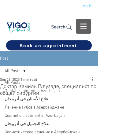
Log In
+994 555 444 910
Search
Book an appointment
Post
All Posts
Sep 28, 2025
1 min read
All Posts
Доктор Камиль Гулузаде, специалист по
Dental treatment in Azerbaijan
общей хирургии
علاج الأسنان في أذربيجان
Лечение зубов в Азербайджане
Cosmetic treatment in Azerbaijan
علاج التجميل في أذربيجان
Косметическое лечение в Азербайджан