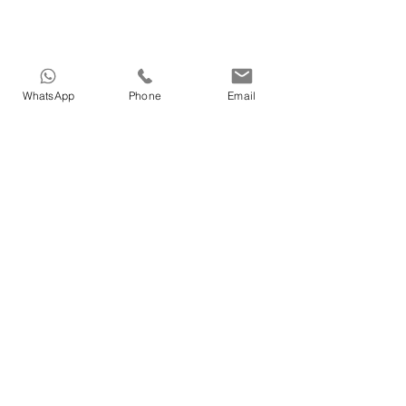
WhatsApp
Phone
Email
HOME
>
Medical tourism in Azerbaijan
>
Dental treatments in Azerbaijan
>
Cosmetic in Azerbaijan
>
Treatment in Azerbaijan
>
Nature Therapy in Azerbaijan
>
Our Doctors in Azerbaijan
>
Our services in Azerbaijan
>
About Vigo Care in Azerbaijan