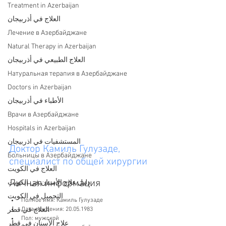
Treatment in Azerbaijan
العلاج في أذربيجان
Лечение в Азербайджане
Natural Therapy in Azerbaijan
العلاج الطبيعي في أذربيجان
Натуральная терапия в Азербайджане
Doctors in Azerbaijan
الأطباء في أذربيجان
Врачи в Азербайджане
Hospitals in Azerbaijan
المستشفيات في اذربيجان
Доктор Камиль Гулузаде, 
Больницы в Азербайджане
специалист по общей хирургии
العلاج في الكويت
Личная информация
دليل علاج الأسنان في الكويت
التجميل في الكويت
Полное имя: Камиль Гулузаде
العلاج في قطر
Дата рождения: 20.05.1983
Пол: мужской
علاج الأسنان في قطر