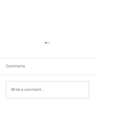
Comments
Врачи в Азерба
Стоматологические
Write a comment...
клиники в Азербайджане