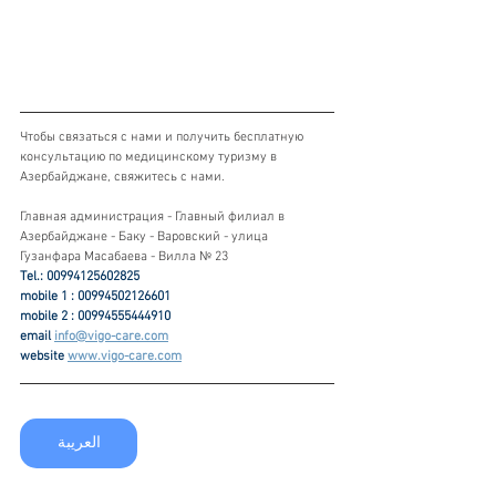
Чтобы связаться с нами и получить бесплатную 
консультацию по медицинскому туризму в 
Азербайджане, свяжитесь с нами.
Главная администрация - Главный филиал в 
Азербайджане - Баку - Варовский - улица 
Гузанфара Масабаева - Вилла № 23
Tel.: 00994125602825
mobile 1 : 00994502126601
mobile 2 : 00994555444910
email 
info@vigo-care.com
website 
www.vigo-care.com
العريبة