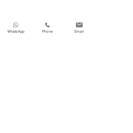
WhatsApp
Phone
Email
HOME
>
Medical tourism in Azerbaijan
>
Dental treatments in Azerbaijan
>
Cosmetic in Azerbaijan
>
Treatment in Azerbaijan
>
Nature Therapy in Azerbaijan
>
Our Doctors in Azerbaijan
>
Our services in Azerbaijan
>
About Vigo Care in Azerbaijan