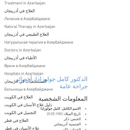
Treatment in Azerbaijan
العلاج في أذربيجان
Лечение в Азербайджане
Natural Therapy in Azerbaijan
العلاج الطبيعي في أذربيجان
Натуральная терапия в Азербайджане
Doctors in Azerbaijan
الأطباء في أذربيجان
Врачи в Азербайджане
Hospitals in Azerbaijan
الدكتور كامل جولوزادا، أخصائي 
المستشفيات في اذربيجان
جراحة عامة
Больницы в Азербайджане
العلاج في الكويت
المعلومات الشخصية
دليل علاج الأسنان في الكويت
الاسم الكامل: كامل جولوزادا
التجميل في الكويت
تاريخ الميلاد: 20.05.1983
الجنس: ذكر
العلاج في قطر
الجنسية: أذربيجاني
علاج الأسنان في قطر
العنوان: باكو