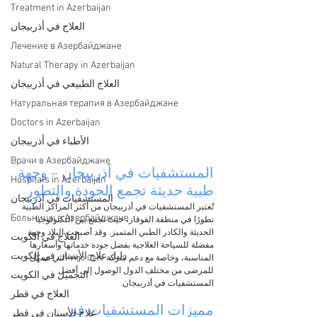
Treatment in Azerbaijan
العلاج في أذربيجان
Лечение в Азербайджане
Natural Therapy in Azerbaijan
العلاج الطبيعي في أذربيجان
Натуральная терапия в Азербайджане
Doctors in Azerbaijan
الأطباء في أذربيجان
Врачи в Азербайджане
المستشفيات في أذربيجان – وجهة 
Hospitals in Azerbaijan
طبية حديثة تجمع الجودة والتطور
المستشفيات في اذربيجان
تُعتبر المستشفيات في أذربيجان من أكثر المراكز الطبية 
Больницы в Азербайджане
تطورًا في منطقة القوقاز، حيث تجمع بين التكنولوجيا 
الحديثة والكادر الطبي المتميز. وقد أصبحت البلاد وجهة 
العلاج في الكويت
مفضلة للسياحة العلاجية بفضل جودة خدماتها وأسعارها 
دليل علاج الأسنان في الكويت
المناسبة، وخاصة مع دعم شركة Vigo Care التي تسهّل 
للمرضى من مختلف الدول الوصول إلى أفضل 
التجميل في الكويت
المستشفيات في أذربيجان.
العلاج في قطر
مميزات المستشفيات في 
علاج الأسنان في قطر