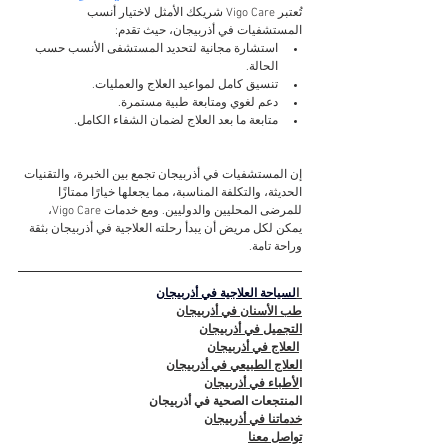
تُعتبر Vigo Care شريكك الأمثل لاختيار أنسب 
المستشفيات في أذربيجان، حيث تقدم:
استشارة مجانية لتحديد المستشفى الأنسب حسب 
الحالة.
تنسيق كامل لمواعيد العلاج والعمليات.
دعم لغوي ومتابعة طبية مستمرة.
متابعة ما بعد العلاج لضمان الشفاء الكامل.
إن المستشفيات في أذربيجان تجمع بين الخبرة، والتقنيات 
الحديثة، والتكلفة المناسبة، مما يجعلها خيارًا ممتازًا 
للمرضى المحليين والدوليين. ومع خدمات Vigo Care، 
يمكن لكل مريض أن يبدأ رحلته العلاجية في أذربيجان بثقة 
وراحة تامة.
 ا
لسياحة العلاجية في أذربيجان
طب الأسنان في أذربيجان
التجميل في أذربيجان
العلاج في أذربيجان
العلاج الطبيعي في أذربيجان
ا
لأطباء في أذربيجان
المنتجعات الصحية في أذربيجان
خدماتنا في أذربيجان
تواصل معنا