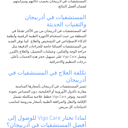
المستشفيات في أذربيجان بحسب حالتهم وميزانيتهم 
لضمان أفضل النتائج.
المستشفيات في أذربيجان 
والتقنيات الحديثة
تُعد المستشفيات في أذربيجان من بين الأكثر تقدمًا في 
المنطقة من حيث استخدام الأجهزة الطبية الرقمية وأنظمة 
الذكاء الاصطناعي في التشخيص والعلاج. كما توفر العديد 
من المستشفيات أقسامًا خاصة للجراحات الدقيقة مثل 
جراحة الوجه والفكين، وعمليات التجميل، والعلاج بالليزر. 
وتعمل Vigo Care على تسهيل حجز هذه الخدمات بأعلى 
درجات التنظيم والاحترافية.
تكلفة العلاج في المستشفيات في 
أذربيجان
تتميز المستشفيات في أذربيجان بأسعارها المناسبة 
مقارنة بالدول الأوروبية أو الخليجية، دون المساس بجودة 
الخدمة. وتوفر Vigo Care خطط علاجية متكاملة تشمل 
الإقامة والنقل والمرافقة الطبية بأسعار مدروسة لتناسب 
احتياجات كل مريض.
لماذا تختار Vigo Care للوصول إلى 
أفضل المستشفيات في أذربيجان؟