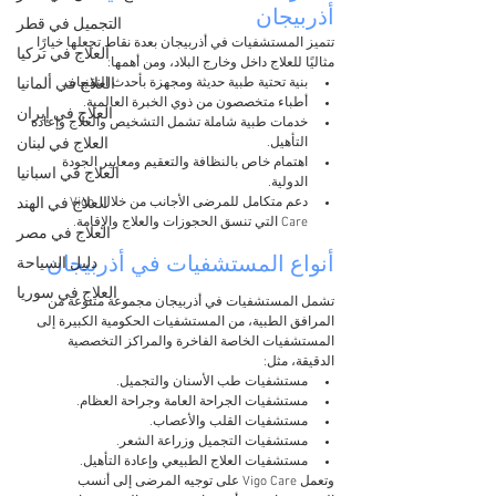
أذربيجان
التجميل في قطر
تتميز المستشفيات في أذربيجان بعدة نقاط تجعلها خيارًا 
العلاج في تركيا
مثاليًا للعلاج داخل وخارج البلاد، ومن أهمها:
العلاج في ألمانيا
بنية تحتية طبية حديثة ومجهزة بأحدث التقنيات.
أطباء متخصصون من ذوي الخبرة العالمية.
العلاج في إيران
خدمات طبية شاملة تشمل التشخيص والعلاج وإعادة 
العلاج في لبنان
التأهيل.
اهتمام خاص بالنظافة والتعقيم ومعايير الجودة 
العلاج في اسبانيا
الدولية.
العلاج في الهند
دعم متكامل للمرضى الأجانب من خلال Vigo 
Care التي تنسق الحجوزات والعلاج والإقامة.
العلاج في مصر
أنواع المستشفيات في أذربيجان
دليل السياحة
العلاج في سوريا
تشمل المستشفيات في أذربيجان مجموعة متنوعة من 
المرافق الطبية، من المستشفيات الحكومية الكبيرة إلى 
المستشفيات الخاصة الفاخرة والمراكز التخصصية 
الدقيقة، مثل:
مستشفيات طب الأسنان والتجميل.
مستشفيات الجراحة العامة وجراحة العظام.
مستشفيات القلب والأعصاب.
مستشفيات التجميل وزراعة الشعر.
مستشفيات العلاج الطبيعي وإعادة التأهيل.
وتعمل Vigo Care على توجيه المرضى إلى أنسب 