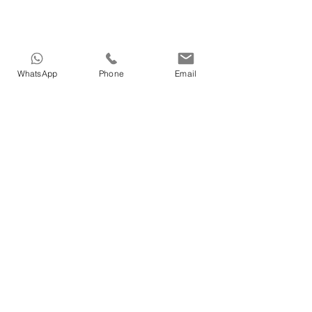
WhatsApp
Phone
Email
HOME
>
Medical tourism in Azerbaijan
>
Dental treatments in Azerbaijan
>
Cosmetic in Azerbaijan
>
Treatment in Azerbaijan
>
Nature Therapy in Azerbaijan
>
Our Doctors in Azerbaijan
>
Our services in Azerbaijan
>
About Vigo Care in Azerbaijan