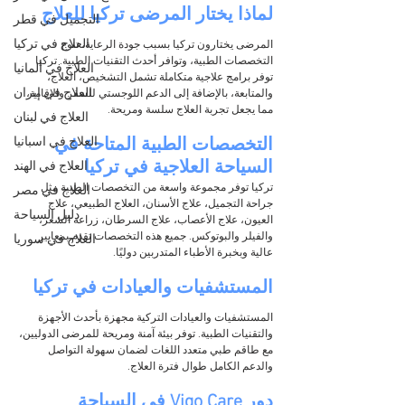
لماذا يختار المرضى تركيا للعلاج
التجميل في قطر
العلاج في تركيا
المرضى يختارون تركيا بسبب جودة الرعاية، تنوع 
التخصصات الطبية، وتوافر أحدث التقنيات الطبية. تركيا 
العلاج في ألمانيا
توفر برامج علاجية متكاملة تشمل التشخيص، العلاج، 
العلاج في إيران
والمتابعة، بالإضافة إلى الدعم اللوجستي للسفر والإقامة، 
مما يجعل تجربة العلاج سلسة ومريحة.
العلاج في لبنان
العلاج في اسبانيا
التخصصات الطبية المتاحة في 
السياحة العلاجية في تركيا
العلاج في الهند
تركيا توفر مجموعة واسعة من التخصصات الطبية مثل 
العلاج في مصر
جراحة التجميل، علاج الأسنان، العلاج الطبيعي، علاج 
دليل السياحة
العيون، علاج الأعصاب، علاج السرطان، زراعة الشعر، 
والفيلر والبوتوكس. جميع هذه التخصصات تقدم بمعايير 
العلاج في سوريا
عالية وبخبرة الأطباء المتدربين دوليًا.
المستشفيات والعيادات في تركيا
المستشفيات والعيادات التركية مجهزة بأحدث الأجهزة 
والتقنيات الطبية. توفر بيئة آمنة ومريحة للمرضى الدوليين، 
مع طاقم طبي متعدد اللغات لضمان سهولة التواصل 
والدعم الكامل طوال فترة العلاج.
دور Vigo Care في السياحة 