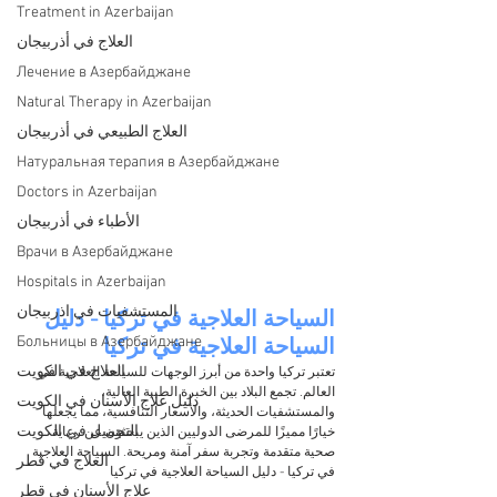
Treatment in Azerbaijan
العلاج في أذربيجان
Лечение в Азербайджане
Natural Therapy in Azerbaijan
العلاج الطبيعي في أذربيجان
Натуральная терапия в Азербайджане
Doctors in Azerbaijan
الأطباء في أذربيجان
Врачи в Азербайджане
Hospitals in Azerbaijan
المستشفيات في اذربيجان
السياحة العلاجية في تركيا - دليل 
Больницы в Азербайджане
السياحة العلاجية في تركيا
العلاج في الكويت
تعتبر تركيا واحدة من أبرز الوجهات للسياحة العلاجية في 
العالم. تجمع البلاد بين الخبرة الطبية العالية، 
دليل علاج الأسنان في الكويت
والمستشفيات الحديثة، والأسعار التنافسية، مما يجعلها 
التجميل في الكويت
خيارًا مميزًا للمرضى الدوليين الذين يبحثون عن رعاية 
صحية متقدمة وتجربة سفر آمنة ومريحة. السياحة العلاجية 
العلاج في قطر
في تركيا - دليل السياحة العلاجية في تركيا
علاج الأسنان في قطر