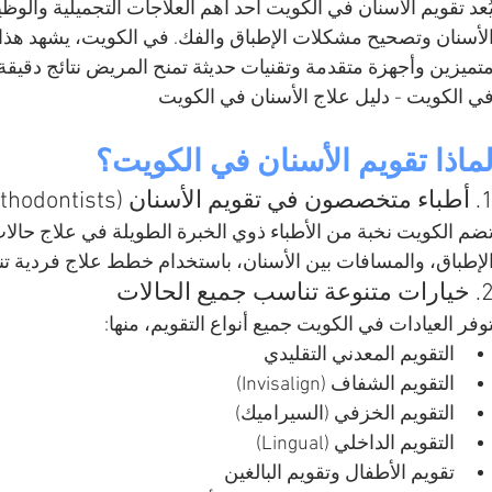
ُعد تقويم الأسنان في الكويت أحد أهم العلاجات التجميلية وال
لأسنان وتصحيح مشكلات الإطباق والفك. في الكويت، يشهد هذا ال
تميزين وأجهزة متقدمة وتقنيات حديثة تمنح المريض نتائج دقيقة وم
ي الكويت - دليل علاج الأسنان في الكويت
ماذا تقويم الأسنان في الكويت؟
متخصصون في تقويم الأسنان (Orthodontists)
ضم الكويت نخبة من الأطباء ذوي الخبرة الطويلة في علاج حالات
لإطباق، والمسافات بين الأسنان، باستخدام خطط علاج فردية 
رات متنوعة تناسب جميع الحالات
وفر العيادات في الكويت جميع أنواع التقويم، منها:
التقويم المعدني التقليدي
التقويم الشفاف (Invisalign)
التقويم الخزفي (السيراميك)
التقويم الداخلي (Lingual)
تقويم الأطفال وتقويم البالغين