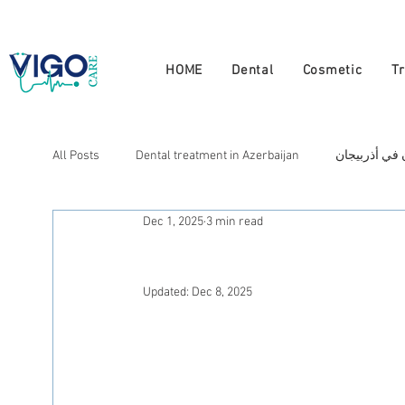
+994 555 444 910
HOME
Dental
Cosmetic
T
 في أذربيجان
Dental treatment in Azerbaijan
All Posts
Dec 1, 2025
3 min read
لتجميل في أذربيجان
Cosmetic treatment in Azerbaijan
Updated:
Dec 8, 2025
N
Лечение в Азербайджане
العلاج في أذربيجان
Натуральная терапия в Азербайджане
Doctors in A