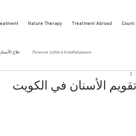
reatment
Nature Therapy
Treatment Abroad
Countr
Лечение зубов в Азербайджане
علاج الأسنان
Treatment in A
Косметическое лечение в Азербайджан
علاج ا
قويم الأسنان في الكويت
العلاج الطبيعي في أذربيجان
atural Therapy in Azerbaijan
Врачи в Азербайджане
الأطباء في أذربيجان
zerbaijan