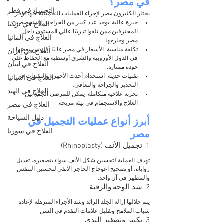
في مصر؟
التجميل في قطر
يختار الكثيرون مصر لإجراء العمليات التجميلية لأنها توفر:
خبرة عالية: يوجد عدد كبير من الجراحين المتخصصين 
العلاج في تركيا
المحترفين ممن تلقوا تدريبًا عالي المستوى داخل 
العلاج في ألمانيا
مصر وخارجها.
تكلفة مناسبة: الأسعار في مصر غالبًا أقل من بعضها 
العلاج في إيران
في الدول الأوروبية والشرق أوسطية مع الحفاظ على 
العلاج في لبنان
جودة ممتازة.
تقنيات حديثة: استخدام أحدث الأجهزة والتقنيات في 
العلاج في اسبانيا
التخدير والجراحة والتعافي.
العلاج في الهند
تجربة علاجية متكاملة: يمكن للمرضى الجمع بين 
العلاج والاستجمام في بيئة مريحة.
العلاج في مصر
دليل السياحة
أبرز أنواع عمليات التجميل في 
العلاج في سوريا
مصر
1. تجميل الأنف (Rhinoplasty)
تهدف العملية لتحسين شكل الأنف سواء بتصغيره، تعديل 
زواياه، أو تصحيح اعوجاج الحاجز الأنفي لتحسين التنفس 
والمظهر في آن واحد.
2. شد الوجه والرقبة
يتم خلالها إزالة الجلد الزائد وشد الأجزاء المترهلة لإعادة 
شباب الملامح وتقليل علامات التقدم في السن.
3. تكبير وتصغير الثدي