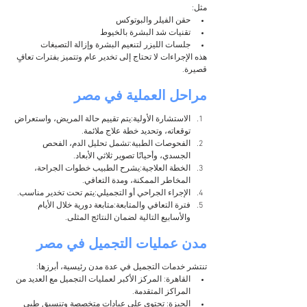
مثل:
حقن الفيلر والبوتوكس
تقنيات شد البشرة بالخيوط
جلسات الليزر لتنعيم البشرة وإزالة التصبغات
هذه الإجراءات لا تحتاج إلى تخدير عام وتتميز بفترات تعافٍ 
قصيرة.
مراحل العملية في مصر
الاستشارة الأولية:يتم تقييم حالة المريض، واستعراض 
توقعاته، وتحديد خطة علاج ملائمة.
الفحوصات الطبية:تشمل تحليل الدم، الفحص 
الجسدي، وأحيانًا تصوير ثلاثي الأبعاد.
الخطة العلاجية:يشرح الطبيب خطوات الجراحة، 
المخاطر الممكنة، ومدة التعافي.
الإجراء الجراحي أو التجميلي:يتم تحت تخدير مناسب.
فترة التعافي والمتابعة:متابعة دورية خلال الأيام 
والأسابيع التالية لضمان النتائج المثلى.
مدن عمليات التجميل في مصر
تنتشر خدمات التجميل في عدة مدن رئيسية، أبرزها:
القاهرة: المركز الأكبر لعمليات التجميل مع العديد من 
المراكز المتقدمة.
الجيزة: تحتوي على عيادات متخصصة وتنسيق طبي 