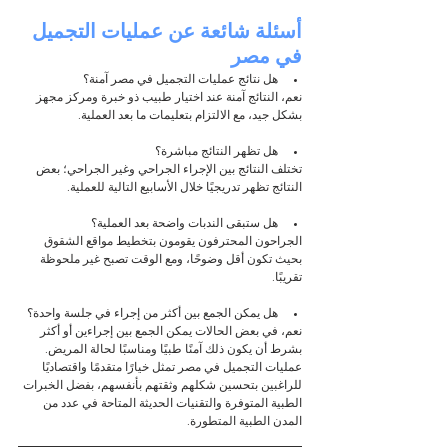
أسئلة شائعة عن عمليات التجميل 
في مصر
هل نتائج عمليات التجميل في مصر آمنة؟
نعم، النتائج آمنة عند اختيار طبيب ذو خبرة ومركز مجهز 
بشكل جيد، مع الالتزام بتعليمات ما بعد العملية.
هل تظهر النتائج مباشرة؟
تختلف النتائج بين الإجراء الجراحي وغير الجراحي؛ بعض 
النتائج تظهر تدريجيًا خلال الأسابيع التالية للعملية.
هل ستبقى الندبات واضحة بعد العملية؟
الجراحون المحترفون يقومون بتخطيط مواقع الشقوق 
بحيث تكون أقل وضوحًا، ومع الوقت تصبح غير ملحوظة 
تقريبًا.
هل يمكن الجمع بين أكثر من إجراء في جلسة واحدة؟
نعم، في بعض الحالات يمكن الجمع بين إجراءين أو أكثر 
بشرط أن يكون ذلك آمنًا طبيًا ومناسبًا لحالة المريض.
عمليات التجميل في مصر تمثل خيارًا متقدمًا واقتصاديًا 
للراغبين بتحسين شكلهم وثقتهم بأنفسهم، بفضل الخبرات 
الطبية المتوفرة والتقنيات الحديثة المتاحة في عدد من 
المدن الطبية المتطورة.