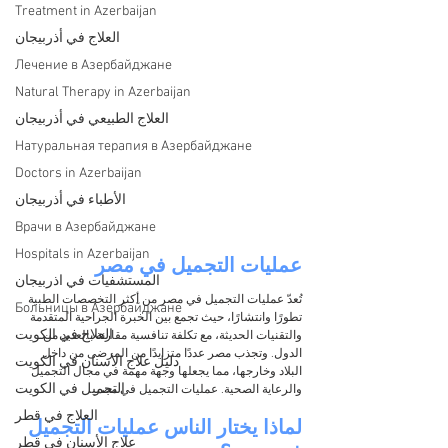
Treatment in Azerbaijan
العلاج في أذربيجان
Лечение в Азербайджане
Natural Therapy in Azerbaijan
العلاج الطبيعي في أذربيجان
Натуральная терапия в Азербайджане
Doctors in Azerbaijan
الأطباء في أذربيجان
Врачи в Азербайджане
Hospitals in Azerbaijan
عمليات التجميل في مصر
المستشفيات في اذربيجان
تُعدّ عمليات التجميل في مصر من أكثر التخصصات الطبية 
Больницы в Азербайджане
تطورًا وانتشارًا، حيث تجمع بين الخبرة الجراحية المتقدمة 
العلاج في الكويت
والتقنيات الحديثة، مع تكلفة تنافسية مقارنة بالعديد من 
الدول. وتجذب مصر عددًا متزايدًا من المرضى من داخل 
دليل علاج الأسنان في الكويت
البلاد وخارجها، مما يجعلها وجهة مهمة في مجال التجميل 
التجميل في الكويت
والرعاية الصحية. عمليات التجميل في مصر
العلاج في قطر
لماذا يختار الناس عمليات التجميل 
علاج الأسنان في قطر