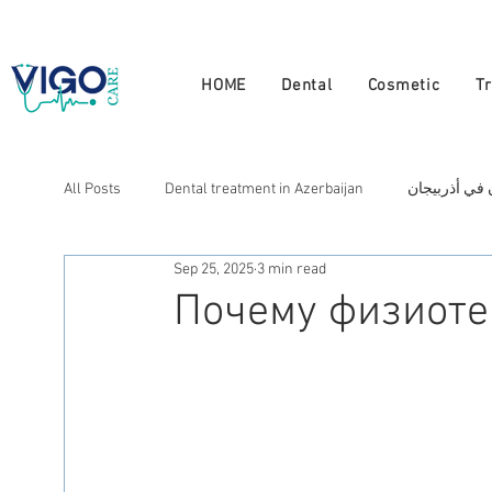
+994 555 444 910
HOME
Dental
Cosmetic
T
All Posts
Dental treatment in Azerbaijan
 في أذربيجان
Sep 25, 2025
3 min read
Cosmetic treatment in Azerbaijan
لتجميل في أذربيجان
Почему физиоте
العلاج في أذربيجان
Лечение в Азербайджане
N
Натуральная терапия в Азербайджане
Doctors in A