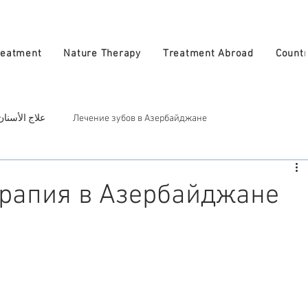
reatment
Nature Therapy
Treatment Abroad
Countr
علاج الأسنان
Лечение зубов в Азербайджане
علاج ا
Косметическое лечение в Азербайджан
Treatment in A
рапия в Азербайджане
atural Therapy in Azerbaijan
العلاج الطبيعي في أذربيجان
zerbaijan
الأطباء في أذربيجان
Врачи в Азербайджане